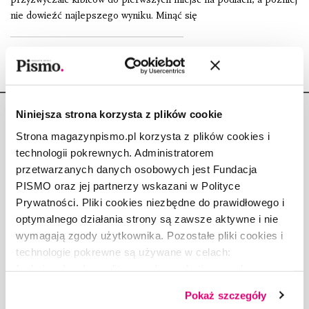
nie dowieźć najlepszego wyniku. Minąć się
Niniejsza strona korzysta z plików cookie
Strona magazynpismo.pl korzysta z plików cookies i
technologii pokrewnych. Administratorem
przetwarzanych danych osobowych jest Fundacja
Copyright © Fundacja Pismo
PISMO oraz jej partnerzy wskazani w Polityce
Prywatności. Pliki cookies niezbędne do prawidłowego i
optymalnego działania strony są zawsze aktywne i nie
wymagają zgody użytkownika. Pozostałe pliki cookies i
technologie pokrewne są używane w celach:
O „PIŚMIE”
funkcjonalnych, analitycznych, marketingowych oraz
ABOUT PISMO
prezentowania spersonalizowanych treści. Wyrażając
FACT-CHECKING W „PIŚMIE”
Pokaż szczegóły
dobrowolną zgodę na pliki cookies i technologie