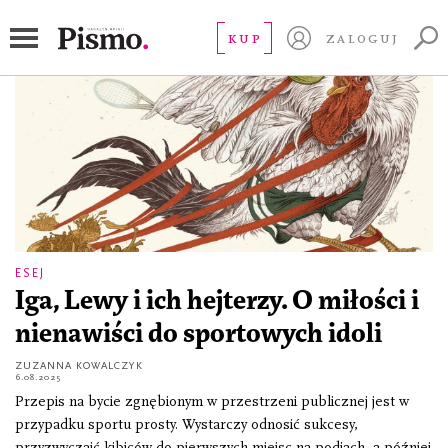
walki kogutów
KUP
ZALOGUJ
ESEJ
Iga, Lewy i ich hejterzy. O miłości i
nienawiści do sportowych idoli
ZUZANNA KOWALCZYK
6.08.2025
Przepis na bycie zgnębionym w przestrzeni publicznej jest w
przypadku sportu prosty. Wystarczy odnosić sukcesy,
przyzwyczaić kibiców do pierwszych miejsc na podiach, a później