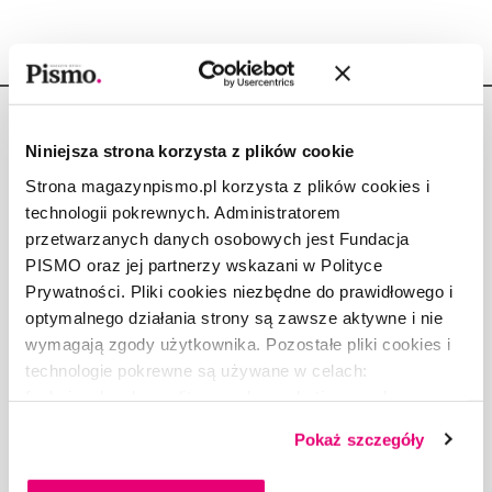
Niniejsza strona korzysta z plików cookie
Strona magazynpismo.pl korzysta z plików cookies i
technologii pokrewnych. Administratorem
Copyright © Fundacja Pismo
przetwarzanych danych osobowych jest Fundacja
PISMO oraz jej partnerzy wskazani w Polityce
Prywatności. Pliki cookies niezbędne do prawidłowego i
optymalnego działania strony są zawsze aktywne i nie
wymagają zgody użytkownika. Pozostałe pliki cookies i
O „PIŚMIE”
technologie pokrewne są używane w celach:
ABOUT PISMO
funkcjonalnych, analitycznych, marketingowych oraz
FACT-CHECKING W „PIŚMIE”
prezentowania spersonalizowanych treści. Wyrażając
DLA OSÓB PISZĄCYCH
Pokaż szczegóły
dobrowolną zgodę na pliki cookies i technologie
DLA REKLAMODAWCÓW
pokrewne, zgadzasz się na przechowywanie informacji