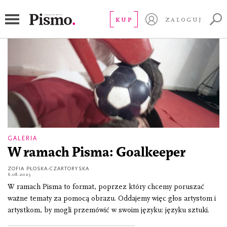
wideoart
KUP
ZALOGUJ
GALERIA
W ramach Pisma: Goalkeeper
ZOFIA PŁOSKA-CZARTORYSKA
6.08.2025
W ramach Pisma to format, poprzez który chcemy poruszać
ważne tematy za pomocą obrazu. Oddajemy więc głos artystom i
artystkom, by mogli przemówić w swoim języku: języku sztuki.