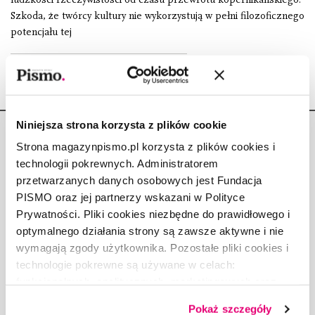
Szkoda, że twórcy kultury nie wykorzystują w pełni filozoficznego
potencjału tej
Niniejsza strona korzysta z plików cookie
Strona magazynpismo.pl korzysta z plików cookies i
technologii pokrewnych. Administratorem
przetwarzanych danych osobowych jest Fundacja
Copyright © Fundacja Pismo
PISMO oraz jej partnerzy wskazani w Polityce
Prywatności. Pliki cookies niezbędne do prawidłowego i
optymalnego działania strony są zawsze aktywne i nie
wymagają zgody użytkownika. Pozostałe pliki cookies i
technologie pokrewne są używane w celach:
O „PIŚMIE”
funkcjonalnych, analitycznych, marketingowych oraz
ABOUT PISMO
prezentowania spersonalizowanych treści. Wyrażając
Pokaż szczegóły