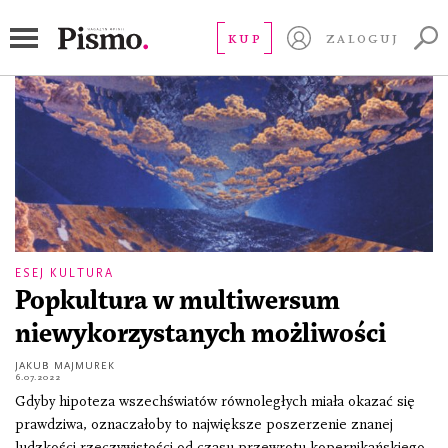
wieczny wojownik
KUP
ZALOGUJ
ESEJ KULTURA
Popkultura w multiwersum
niewykorzystanych możliwości
JAKUB MAJMUREK
6.07.2022
Gdyby hipoteza wszechświatów równoległych miała okazać się
prawdziwa, oznaczałoby to największe poszerzenie znanej
ludzkości rzeczywistości od czasu przewrotu kopernikańskiego.