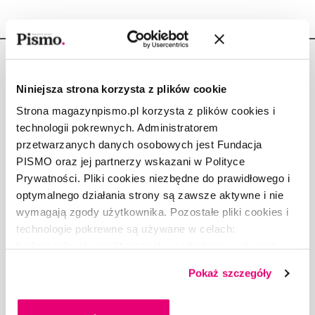
Niniejsza strona korzysta z plików cookie
Strona magazynpismo.pl korzysta z plików cookies i
Copyright © Fundacja Pismo
technologii pokrewnych. Administratorem
przetwarzanych danych osobowych jest Fundacja
PISMO oraz jej partnerzy wskazani w Polityce
Prywatności. Pliki cookies niezbędne do prawidłowego i
optymalnego działania strony są zawsze aktywne i nie
O „PIŚMIE”
wymagają zgody użytkownika. Pozostałe pliki cookies i
ABOUT PISMO
technologie pokrewne są używane w celach:
FACT-CHECKING W „PIŚMIE”
funkcjonalnych, analitycznych, marketingowych oraz
prezentowania spersonalizowanych treści. Wyrażając
DLA OSÓB PISZĄCYCH
Pokaż szczegóły
dobrowolną zgodę na pliki cookies i technologie
DLA REKLAMODAWCÓW
pokrewne, zgadzasz się na przechowywanie informacji
GDZIE KUPIĆ „PISMO”?
na Twoim urządzeniu końcowym lub dostęp do niego i