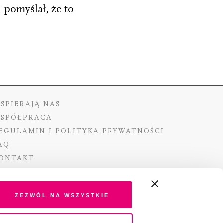
 pomyślał, że to
SPIERAJĄ NAS
SPÓŁPRACA
EGULAMIN I POLITYKA PRYWATNOŚCI
AQ
ONTAKT
Zezwól na wszystkie
ano ze środków Ministra Kultury i Dziedzictwa