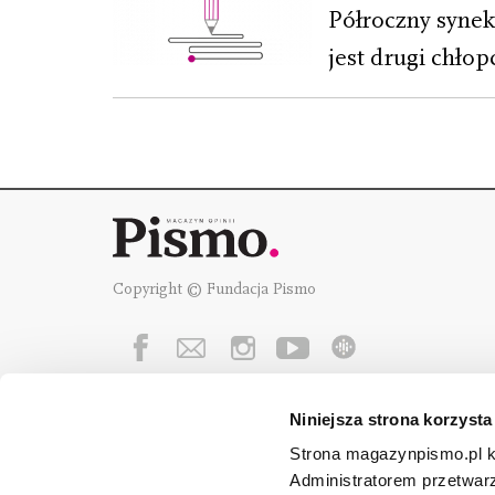
Półroczny synek 
jest drugi chłop
Copyright © Fundacja Pismo
Niniejsza strona korzysta
Fundację Pismo
wspierają:
Strona magazynpismo.pl ko
Administratorem przetwar