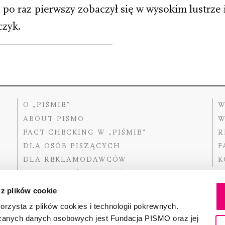
po raz pierwszy zobaczył się w wysokim lustrze i
czyk.
O „PIŚMIE”
W
ABOUT PISMO
W
FACT-CHECKING W „PIŚMIE”
R
DLA OSÓB PISZĄCYCH
F
DLA REKLAMODAWCÓW
K
GDZIE KUPIĆ „PISMO”?
 z plików cookie
rzysta z plików cookies i technologii pokrewnych.
zanych danych osobowych jest Fundacja PISMO oraz jej
Dofinansow