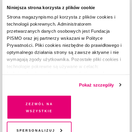
Niniejsza strona korzysta z plików cookie
Strona magazynpismo.pl korzysta z plików cookies i
technologii pokrewnych. Administratorem
O „PIŚMIE”
przetwarzanych danych osobowych jest Fundacja
ABOUT PISMO
PISMO oraz jej partnerzy wskazani w Polityce
FACT-CHECKING W „PIŚMIE”
Prywatności. Pliki cookies niezbędne do prawidłowego i
DLA OSÓB PISZĄCYCH
optymalnego działania strony są zawsze aktywne i nie
DLA REKLAMODAWCÓW
wymagają zgody użytkownika. Pozostałe pliki cookies i
technologie pokrewne są używane w celach:
GDZIE KUPIĆ „PISMO”?
funkcjonalnych, analitycznych, marketingowych oraz
WSPIERAJĄ NAS
prezentowania spersonalizowanych treści. Wyrażając
WSPÓŁPRACA
Pokaż szczegóły
dobrowolną zgodę na pliki cookies i technologie
REGULAMIN I POLITYKA PRYWATNOŚCI
pokrewne, zgadzasz się na przechowywanie informacji
FAQ
na Twoim urządzeniu końcowym lub dostęp do niego i
Zezwól na
KONTAKT
przetwarzanie danych. Zgodę na wszystkie lub niektóre
wszystkie
pliki cookies i technologie pokrewne możesz w każdej
chwili wycofać lub ponowić w zakładce "Ustawienia
Fundację Pismo
wspierają:
plików cookie". Wycofanie zgody nie wpływa na
Spersonalizuj