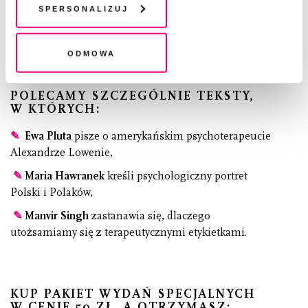
plików cookie". Wycofanie zgody nie wpływa na
Spersonalizuj
legalność przetwarzania danych przed jej wycofaniem
Odmowa
POLECAMY SZCZEGÓLNIE TEKSTY,
W KTÓRYCH:
✎
Ewa Pluta
pisze o amerykańskim psychoterapeucie
Alexandrze Lowenie,
✎
Maria Hawranek
kreśli psychologiczny portret
Polski i Polaków,
✎
Manvir Singh
zastanawia się, dlaczego
utożsamiamy się z terapeutycznymi etykietkami.
KUP PAKIET WYDAŃ SPECJALNYCH
W CENIE 59 ZŁ, A OTRZYMASZ: