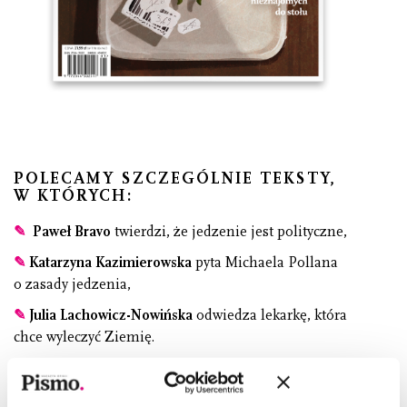
POLECAMY SZCZEGÓLNIE TEKSTY,
W KTÓRYCH:
✎
Paweł Bravo
twierdzi, że jedzenie jest polityczne,
✎
Katarzyna Kazimierowska
pyta Michaela Pollana
o zasady jedzenia,
✎
Julia Lachowicz-Nowińska
odwiedza lekarkę, która
chce wyleczyć Ziemię.
Wydanie specjalne „Wokół