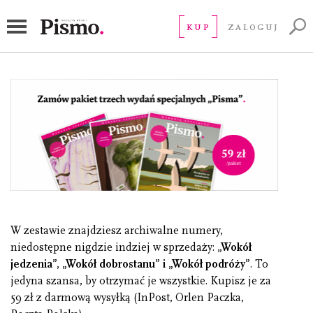
3 wydania specjalne
KUP
ZALOGUJ
W zestawie znajdziesz archiwalne numery,
niedostępne nigdzie indziej w sprzedaży:
„Wokół
jedzenia”, „Wokół dobrostanu” i „Wokół podróży”
. To
jedyna szansa, by otrzymać je wszystkie. Kupisz je za
59 zł z darmową wysyłką (InPost, Orlen Paczka,