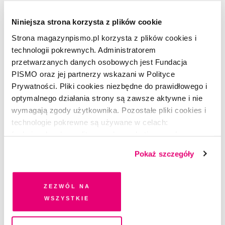
dobrostanu”
Niniejsza strona korzysta z plików cookie
Strona magazynpismo.pl korzysta z plików cookies i
technologii pokrewnych. Administratorem
przetwarzanych danych osobowych jest Fundacja
PISMO oraz jej partnerzy wskazani w Polityce
Prywatności. Pliki cookies niezbędne do prawidłowego i
optymalnego działania strony są zawsze aktywne i nie
wymagają zgody użytkownika. Pozostałe pliki cookies i
technologie pokrewne są używane w celach:
funkcjonalnych, analitycznych, marketingowych oraz
prezentowania spersonalizowanych treści. Wyrażając
Pokaż szczegóły
dobrowolną zgodę na pliki cookies i technologie
pokrewne, zgadzasz się na przechowywanie informacji
na Twoim urządzeniu końcowym lub dostęp do niego i
Zezwól na
przetwarzanie danych. Zgodę na wszystkie lub niektóre
wszystkie
pliki cookies i technologie pokrewne możesz w każdej
chwili wycofać lub ponowić w zakładce "Ustawienia