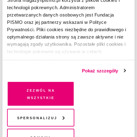
technologii pokrewnych. Administratorem
przetwarzanych danych osobowych jest Fundacja
PISMO oraz jej partnerzy wskazani w Polityce
Prywatności. Pliki cookies niezbędne do prawidłowego i
optymalnego działania strony są zawsze aktywne i nie
wymagają zgody użytkownika. Pozostałe pliki cookies i
technologie pokrewne są używane w celach:
funkcjonalnych, analitycznych, marketingowych oraz
prezentowania spersonalizowanych treści. Wyrażając
Pokaż szczegóły
dobrowolną zgodę na pliki cookies i technologie
pokrewne, zgadzasz się na przechowywanie informacji
na Twoim urządzeniu końcowym lub dostęp do niego i
Zezwól na
W KADRZE
przetwarzanie danych. Zgodę na wszystkie lub niektóre
wszystkie
Korzenie – podróż w poszukiwaniu
pliki cookies i technologie pokrewne możesz w każdej
tożsamości #7
chwili wycofać lub ponowić w zakładce "Ustawienia
plików cookie". Wycofanie zgody nie wpływa na
Spersonalizuj
ARTEM HUMILEVSKYI
legalność przetwarzania danych przed jej wycofaniem