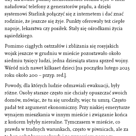
naładować telefony z generatorów prądu, a dzięki
systemowi Starlink połączyć się z internetem i dać znać
rodzinie, że jeszcze się żyje. Punkty oferowały też ciepłe
napoje, lekarstwa czy posiłek. Stały się ośrodkami życia
sąsiedzkiego.
Pomimo ciągłych ostrzałów i zbliżania się rosyjskich
wojsk jeszcze w grudniu w mieście pozostawało około
siedmiu tysięcy ludzi, jedna dziesiąta stanu sprzed wojny.
Wśród nich nawet kilkaset dzieci [na początku lutego 2023
roku około 200 – przyp. red.].
Powody, dla których ludzie odmawiali ewakuacji, były
różne. Osoby starsze często nie chciały opuszczać swoich
domów, mówiąc, że tu się urodziły, więc tu umrą. Często
padał też argument ekonomiczny. Przy niskiej emeryturze
wynajem mieszkania w innym mieście i związanie końca
z końcem byłyby nierealne. Tymczasem w mieście, co
prawda w trudnych warunkach, często w piwnicach, ale za