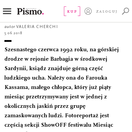
FOTOREPORTAŻ
Kto z was zabił Luisę
KUP
ZALOGUJ
autor
VALERIA CHERCHI
5.06.2018
Szesnastego czerwca 1992 roku, na górskiej
drodze w rejonie Barbagia w środkowej
Sardynii, ksiądz znajduje górną część
ludzkiego ucha. Należy ona do Farouka
Kassama, małego chłopca, który już piąty
miesiąc przetrzymywany jest w jednej z
okolicznych jaskiń przez grupę
zamaskowanych ludzi. Fotoreportaż jest
częścią sekcji ShowOFF festiwalu Miesiąc