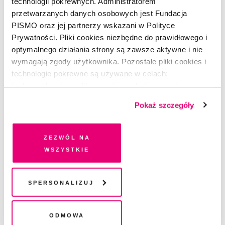
technologii pokrewnych. Administratorem
przetwarzanych danych osobowych jest Fundacja
PISMO oraz jej partnerzy wskazani w Polityce
Prywatności. Pliki cookies niezbędne do prawidłowego i
optymalnego działania strony są zawsze aktywne i nie
wymagają zgody użytkownika. Pozostałe pliki cookies i
technologie pokrewne są używane w celach:
W KADRZE
funkcjonalnych, analitycznych, marketingowych oraz
Twarze Majdanu
prezentowania spersonalizowanych treści. Wyrażając
Pokaż szczegóły
dobrowolną zgodę na pliki cookies i technologie
pokrewne, zgadzasz się na przechowywanie informacji
MYKHAILO PALINCHAK
na Twoim urządzeniu końcowym lub dostęp do niego i
Zezwól na
przetwarzanie danych. Zgodę na wszystkie lub niektóre
wszystkie
pliki cookies i technologie pokrewne możesz w każdej
chwili wycofać lub ponowić w zakładce "Ustawienia
plików cookie". Wycofanie zgody nie wpływa na
Spersonalizuj
legalność przetwarzania danych przed jej wycofaniem
Odmowa