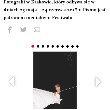
Fotografii w Krakowie, który odbywa się w
dniach 25 maja – 24 czerwca 2018 r. Pismo jest
patronem medialnym Festiwalu.
◥
◥
Poprzedni
Nastę