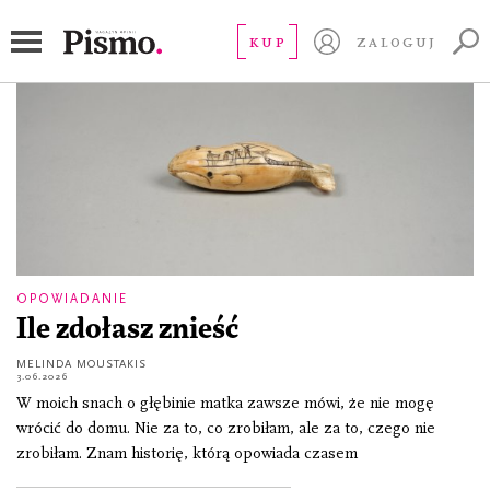
Alaska
KUP
ZALOGUJ
OPOWIADANIE
Ile zdołasz znieść
MELINDA MOUSTAKIS
3.06.2026
W moich snach o głębinie matka zawsze mówi, że nie mogę
wrócić do domu. Nie za to, co zrobiłam, ale za to, czego nie
zrobiłam. Znam historię, którą opowiada czasem