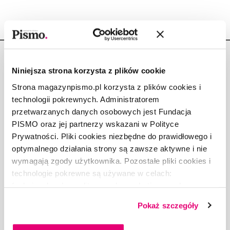
Niniejsza strona korzysta z plików cookie
Strona magazynpismo.pl korzysta z plików cookies i
technologii pokrewnych. Administratorem
Copyright © Fundacja Pismo
przetwarzanych danych osobowych jest Fundacja
PISMO oraz jej partnerzy wskazani w Polityce
Prywatności. Pliki cookies niezbędne do prawidłowego i
optymalnego działania strony są zawsze aktywne i nie
wymagają zgody użytkownika. Pozostałe pliki cookies i
O „PIŚMIE”
technologie pokrewne są używane w celach:
ABOUT PISMO
funkcjonalnych, analitycznych, marketingowych oraz
FACT-CHECKING W „PIŚMIE”
prezentowania spersonalizowanych treści. Wyrażając
DLA OSÓB PISZĄCYCH
Pokaż szczegóły
dobrowolną zgodę na pliki cookies i technologie
DLA REKLAMODAWCÓW
pokrewne, zgadzasz się na przechowywanie informacji