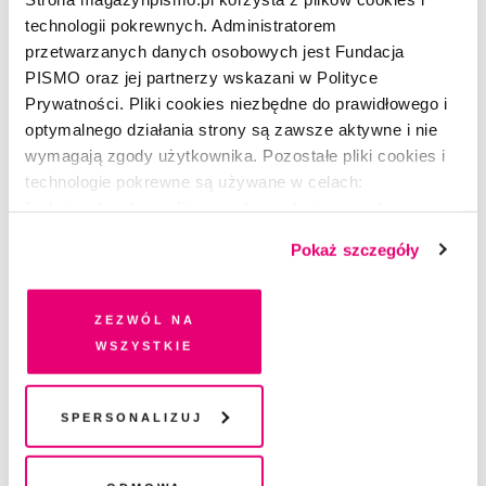
technologii pokrewnych. Administratorem
przetwarzanych danych osobowych jest Fundacja
CZYTAJ TAKŻE
PISMO oraz jej partnerzy wskazani w Polityce
Prywatności. Pliki cookies niezbędne do prawidłowego i
optymalnego działania strony są zawsze aktywne i nie
wymagają zgody użytkownika. Pozostałe pliki cookies i
technologie pokrewne są używane w celach:
funkcjonalnych, analitycznych, marketingowych oraz
prezentowania spersonalizowanych treści. Wyrażając
Pokaż szczegóły
dobrowolną zgodę na pliki cookies i technologie
pokrewne, zgadzasz się na przechowywanie informacji
na Twoim urządzeniu końcowym lub dostęp do niego i
Zezwól na
przetwarzanie danych. Zgodę na wszystkie lub niektóre
wszystkie
pliki cookies i technologie pokrewne możesz w każdej
chwili wycofać lub ponowić w zakładce "Ustawienia
plików cookie". Wycofanie zgody nie wpływa na
Spersonalizuj
legalność przetwarzania danych przed jej wycofaniem