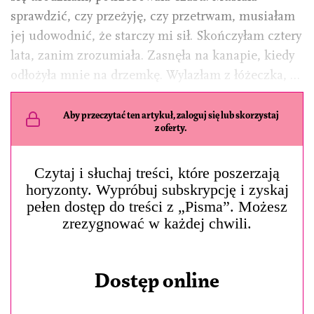
sprawdzić, czy przeżyję, czy przetrwam, musiałam
jej udowodnić, że starczy mi sił. Skończyłam cztery
lata, zanim zrozumiała. Zasnęła na kanapie, kiedy
odłożyła mnie na drzemkę. Wylazłam z łóżeczka, …
Aby przeczytać ten artykuł, zaloguj się lub skorzystaj
z oferty.
Czytaj i słuchaj treści, które poszerzają
horyzonty. Wypróbuj subskrypcję i zyskaj
pełen dostęp do treści z „Pisma”. Możesz
zrezygnować w każdej chwili.
Dostęp online