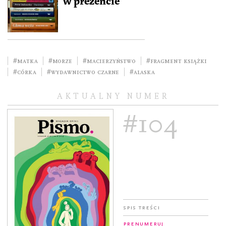
w prezencie
#matka
#morze
#macierzyństwo
#fragment książki
#córka
#wydawnictwo czarne
#Alaska
AKTUALNY NUMER
#104
Spis treści
Prenumeruj