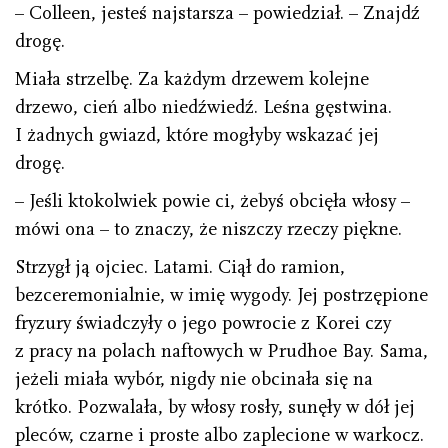
– Colleen, jesteś najstarsza – powiedział. – Znajdź
drogę.
Miała strzelbę. Za każdym drzewem kolejne
drzewo, cień albo niedźwiedź. Leśna gęstwina.
I żadnych gwiazd, które mogłyby wskazać jej
drogę.
– Jeśli ktokolwiek powie ci, żebyś obcięła włosy –
mówi ona – to znaczy, że niszczy rzeczy piękne.
Strzygł ją ojciec. Latami. Ciął do ramion,
bezceremonialnie, w imię wygody. Jej postrzępione
fryzury świadczyły o jego powrocie z Korei czy
z pracy na polach naftowych w Prudhoe Bay. Sama,
jeżeli miała wybór, nigdy nie obcinała się na
krótko. Pozwalała, by włosy rosły, sunęły w dół jej
pleców, czarne i proste albo zaplecione w warkocz.