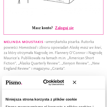
Masz konto?
Zaloguj się
Melinda Moustakis
–amerykańska pisarka. Autorka
powieści
Homestead
i zbioru opowiadań
Alaskę masz we krwi
,
za który otrzymała Nagrodę im. Flannery O’Connor i Nagrodę
Maurice’a. Publikowała na łamach m.in. „American Short
Fiction”, „Alaska Quarterly Review”, „Kenyon Review”, „New
England Review” i magazynu „Granta”.
Opowiadanie pochodzi ze zbioru
Alaskę masz we
krwi
, który w przekładzie Jarka Westermarka ukaże
się 24 czerwca nakładem Wydawnictwa Czarne.
Niniejsza strona korzysta z plików cookie
Strona magazynpismo.pl korzysta z plików cookies i