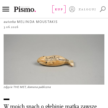
OPOWIADANIE
Ile zdołasz znieść
KUP
ZALOGUJ
autorka
MELINDA MOUSTAKIS
3.06.2026
zdjęcie THE MET, domena publiczna
W moich snach o głębinie matka zawsze