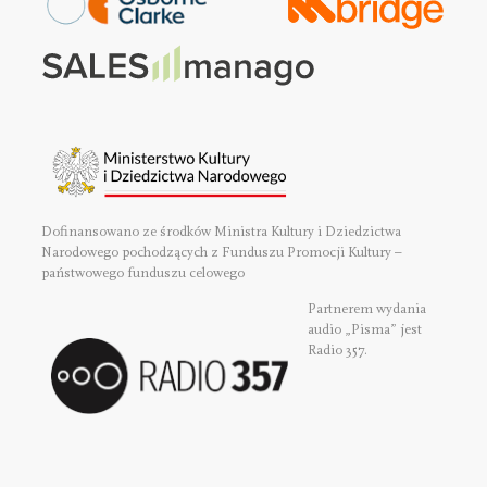
Dofinansowano ze środków Ministra Kultury i Dziedzictwa
Narodowego pochodzących z Funduszu Promocji Kultury –
państwowego funduszu celowego
Partnerem wydania
audio „Pisma” jest
Radio 357.