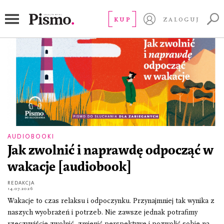
Audiobooki
KUP
ZALOGUJ
AUDIOBOOKI
Jak zwolnić i naprawdę odpocząć w
wakacje [audiobook]
REDAKCJA
14.07.2026
Wakacje to czas relaksu i odpoczynku. Przynajmniej tak wynika z
naszych wyobrażeń i potrzeb. Nie zawsze jednak potrafimy
rzeczywiście zwolnić, zmienić perspektywę i pozwolić sobie na