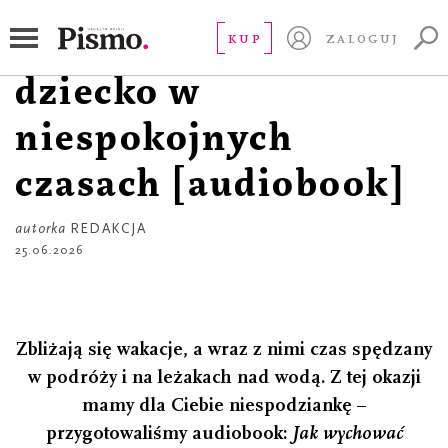
AUDIOBOOKI
Jak wychować
KUP
ZALOGUJ
dziecko w
niespokojnych
czasach [audiobook]
autorka
REDAKCJA
25.06.2026
Zbliżają się wakacje, a wraz z nimi czas spędzany
w podróży i na leżakach nad wodą. Z tej okazji
mamy dla Ciebie niespodziankę –
przygotowaliśmy audiobook:
Jak wychować