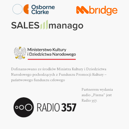
Dofinansowano ze środków Ministra Kultury i Dziedzictwa
Narodowego pochodzących z Funduszu Promocji Kultury –
państwowego funduszu celowego
Partnerem wydania
audio „Pisma” jest
Radio 357.