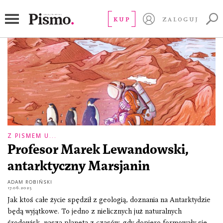
Antarktyda
KUP
ZALOGUJ
Z PISMEM U...
Profesor Marek Lewandowski,
antarktyczny Marsjanin
ADAM ROBIŃSKI
17.06.2025
Jak ktoś całe życie spędził z geologią, doznania na Antarktydzie
będą wyjątkowe. To jedno z nielicznych już naturalnych
środowisk, nasza planeta z czasów, gdy dopiero formowały się