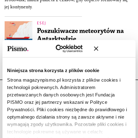
jej kontynenty.
ESEJ
Poszukiwacze meteorytów na
Antarktydzie
BARRY LOPEZ
3.07.2019
Niniejsza strona korzysta z plików cookie
Strona magazynpismo.pl korzysta z plików cookies i
technologii pokrewnych. Administratorem
przetwarzanych danych osobowych jest Fundacja
PISMO oraz jej partnerzy wskazani w Polityce
Prywatności. Pliki cookies niezbędne do prawidłowego i
Copyright © Fundacja Pismo
optymalnego działania strony są zawsze aktywne i nie
wymagają zgody użytkownika. Pozostałe pliki cookies i
technologie pokrewne są używane w celach: