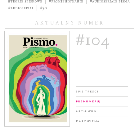
#teorie spiskowe
#promieniowanie
#Audioseriale Pisma
#Audioserial
#5G
AKTUALNY NUMER
#104
Spis treści
Prenumeruj
Archiwum
Darowizna