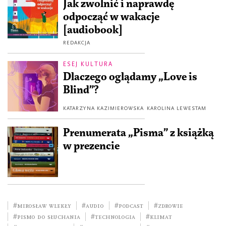
Jak zwolnić i naprawdę
odpocząć w wakacje
[audiobook]
REDAKCJA
ESEJ KULTURA
Dlaczego oglądamy „Love is
Blind”?
KATARZYNA KAZIMIEROWSKA
KAROLINA LEWESTAM
Prenumerata „Pisma” z książką
w prezencie
#Mirosław Wlekły
#audio
#podcast
#zdrowie
#pismo do słuchania
#technologia
#klimat