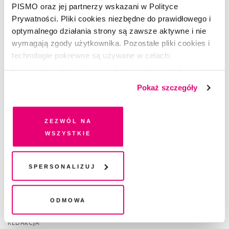
PISMO oraz jej partnerzy wskazani w Polityce
Prywatności. Pliki cookies niezbędne do prawidłowego i
optymalnego działania strony są zawsze aktywne i nie
wymagają zgody użytkownika. Pozostałe pliki cookies i
technologie pokrewne są używane w celach:
funkcjonalnych, analitycznych, marketingowych oraz
prezentowania spersonalizowanych treści. Wyrażając
Pokaż szczegóły
dobrowolną zgodę na pliki cookies i technologie
pokrewne, zgadzasz się na przechowywanie informacji
na Twoim urządzeniu końcowym lub dostęp do niego i
Zezwól na
przetwarzanie danych. Zgodę na wszystkie lub niektóre
wszystkie
pliki cookies i technologie pokrewne możesz w każdej
chwili wycofać lub ponowić w zakładce "Ustawienia
plików cookie". Wycofanie zgody nie wpływa na
Spersonalizuj
legalność przetwarzania danych przed jej wycofaniem
PSYCHOWASHING
Odcinek 9. Boski głos
Odmowa
REDAKCJA