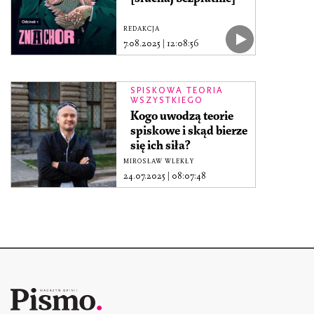
REDAKCJA
7.08.2025
|
12:08:56
SPISKOWA TEORIA
WSZYSTKIEGO
Kogo uwodzą teorie
spiskowe i skąd bierze
się ich siła?
MIROSŁAW WLEKŁY
24.07.2025
|
08:07:48