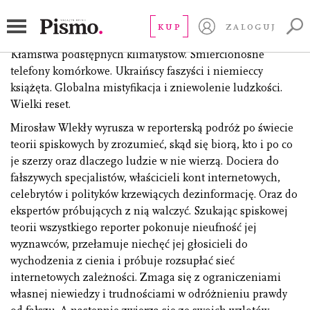
Spiskowa teoria wszystkiego
KUP
ZALOGUJ
Nanoboty w szczepionkach. Węgiel leczący każde zło.
Kłamstwa podstępnych klimatystów. Śmiercionośne
telefony komórkowe. Ukraińscy faszyści i niemieccy
książęta. Globalna mistyfikacja i zniewolenie ludzkości.
Wielki reset.
Mirosław Wlekły wyrusza w reporterską podróż po świecie
teorii spiskowych by zrozumieć, skąd się biorą, kto i po co
je szerzy oraz dlaczego ludzie w nie wierzą. Dociera do
fałszywych specjalistów, właścicieli kont internetowych,
celebrytów i polityków krzewiących dezinformację. Oraz do
ekspertów próbujących z nią walczyć. Szukając spiskowej
teorii wszystkiego reporter pokonuje nieufność jej
wyznawców, przełamuje niechęć jej głosicieli do
wychodzenia z cienia i próbuje rozsupłać sieć
internetowych zależności. Zmaga się z ograniczeniami
własnej niewiedzy i trudnościami w odróżnieniu prawdy