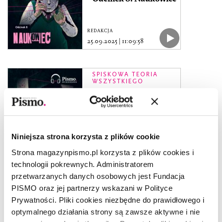
REDAKCJA
25.09.2025
|
11:09:58
SPISKOWA TEORIA
WSZYSTKIEGO
Odcinek 7. Troll
REDAKCJA
18.09.2025
|
11:09:16
Niniejsza strona korzysta z plików cookie
Strona magazynpismo.pl korzysta z plików cookies i
technologii pokrewnych. Administratorem
SPISKOWA TEORIA
WSZYSTKIEGO
przetwarzanych danych osobowych jest Fundacja
Odcinek 6. Prawnik
PISMO oraz jej partnerzy wskazani w Polityce
Prywatności. Pliki cookies niezbędne do prawidłowego i
optymalnego działania strony są zawsze aktywne i nie
REDAKCJA