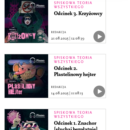
SPISKOWA TEORIA
WSZYSTKIEGO
Odcinek 3. Krzyżowcy
REDAKCJA
21.08.2025
|
12:08:39
SPISKOWA TEORIA
WSZYSTKIEGO
Odcinek 2.
Plastelinowy hejter
REDAKCJA
14.08.2025
|
11:08:13
SPISKOWA TEORIA
WSZYSTKIEGO
Odcinek 1. Znachor
[słuchaj bezpłatnie]