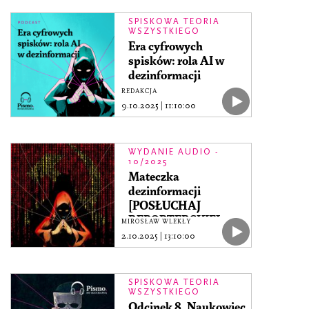
SPISKOWA TEORIA
WSZYSTKIEGO
Era cyfrowych
spisków: rola AI w
dezinformacji
REDAKCJA
9.10.2025
|
11:10:00
WYDANIE AUDIO -
10/2025
Mateczka
dezinformacji
[POSŁUCHAJ
REPORTERSKIEJ
MIROSŁAW WLEKŁY
HISTORII]
2.10.2025
|
13:10:00
SPISKOWA TEORIA
WSZYSTKIEGO
Odcinek 8. Naukowiec