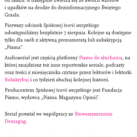
od fałszu. A następnie zwierza się ze swoich wzlotów
i upadków na drodze do dezinformacyjnego Świętego
Graala.
Pierwszy odcinek
Spiskowej teorii wszystkiego
udostępniliśmy bezpłatnie 7 sierpnia. Kolejne są dostępne
tylko dla osób z aktywną prenumeratą lub subskrypcją
„Pisma”.
Audioserial jest częścią platformy
Pismo do słuchania
, na
której znajdziesz też inne reporterskie seriale, podcasty
oraz treści z miesięcznika czytane przez lektorów i lektorki.
Subskrybuj
i co tydzień słuchaj kolejnej historii.
Producentem
Spiskowej teorii wszystkiego
jest Fundacja
Pismo, wydawca „Pisma. Magazynu Opinii”.
Serial powstał we współpracy ze
Stowarzyszeniem
Demagog
.