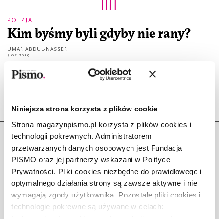
POEZJA
Kim byśmy byli gdyby nie rany?
UMAR ABDUL-NASSER
5.02.2019
Czy bylibyśmy sobą gdyby nie ukształtował nas ten ból
Niniejsza strona korzysta z plików cookie
Strona magazynpismo.pl korzysta z plików cookies i
technologii pokrewnych. Administratorem
przetwarzanych danych osobowych jest Fundacja
PISMO oraz jej partnerzy wskazani w Polityce
Prywatności. Pliki cookies niezbędne do prawidłowego i
Copyright © Fundacja Pismo
optymalnego działania strony są zawsze aktywne i nie
wymagają zgody użytkownika. Pozostałe pliki cookies i
technologie pokrewne są używane w celach:
funkcjonalnych, analitycznych, marketingowych oraz