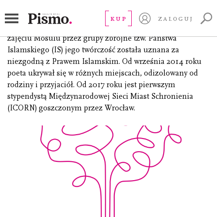
Abdul-Nasser Umar
KUP
ZALOGUJ
(ur. 1985), iracki poeta i muzyk pochodzący z Mosulu. Po
zajęciu Mosulu przez grupy zbrojne tzw. Państwa
Islamskiego (IS) jego twórczość została uznana za
niezgodną z Prawem Islamskim. Od września 2014 roku
poeta ukrywał się w różnych miejscach, odizolowany od
rodziny i przyjaciół. Od 2017 roku jest pierwszym
stypendystą Międzynarodowej Sieci Miast Schronienia
(ICORN) goszczonym przez Wrocław.