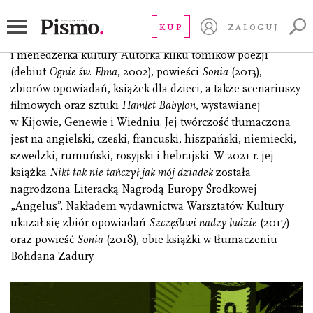
Babkina Kateryna
KUP
ZALOGUJ
(ur. 1985), ukraińska pisarka, dziennikarka, scenarzystka
i menedżerka kultury. Autorka kilku tomików poezji
(debiut
Ognie św. Elma
, 2002), powieści
Sonia
(2013),
zbiorów opowiadań, książek dla dzieci, a także scenariuszy
filmowych oraz sztuki
Hamlet Babylon
, wystawianej
w Kijowie, Genewie i Wiedniu. Jej twórczość tłumaczona
jest na angielski, czeski, francuski, hiszpański, niemiecki,
szwedzki, rumuński, rosyjski i hebrajski. W 2021 r. jej
książka
Nikt tak nie tańczył jak mój dziadek
została
nagrodzona Literacką Nagrodą Europy Środkowej
„Angelus”. Nakładem wydawnictwa Warsztatów Kultury
ukazał się zbiór opowiadań
Szczęśliwi nadzy ludzie
(2017)
oraz powieść
Sonia
(2018), obie książki w tłumaczeniu
Bohdana Zadury.