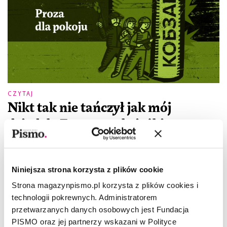
CZYTAJ
Nikt tak nie tańczył jak mój
dziadek. Fragment książki
KATERYNA BABKINA
22.04.2022
Tak w ogóle to Dimkę mieli nazwać Wołodia. Jego ojciec miał
Niniejsza strona korzysta z plików cookie
starszego brata i jego osobą tak w ogóle, a bohaterską śmiercią
w szczególności, był owładnięty na tyle, że gdyby
Strona magazynpismo.pl korzysta z plików cookies i
technologii pokrewnych. Administratorem
przetwarzanych danych osobowych jest Fundacja
PISMO oraz jej partnerzy wskazani w Polityce