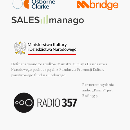
Dofinansowano ze środków Ministra Kultury i Dziedzictwa
Narodowego pochodzących z Funduszu Promocji Kultury –
państwowego funduszu celowego
Partnerem wydania
audio „Pisma” jest
Radio 357.