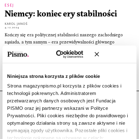
ESEJ
Niemcy: koniec ery stabilności
KAROL JANOŚ
4.12.2024
Kończy się era politycznej stabilności naszego zachodniego
sąsiada, a tym samym – era przewidywalności głównego
mocarstwa w Europie. Przyczyny są na tyle poważne, że już nie
tylko przy berlińskim, ale też przy
Niniejsza strona korzysta z plików cookie
Strona magazynpismo.pl korzysta z plików cookies i
technologii pokrewnych. Administratorem
przetwarzanych danych osobowych jest Fundacja
PISMO oraz jej partnerzy wskazani w Polityce
Prywatności. Pliki cookies niezbędne do prawidłowego i
optymalnego działania strony są zawsze aktywne i nie
Copyright © Fundacja Pismo
wymagają zgody użytkownika. Pozostałe pliki cookies i
technologie pokrewne są używane w celach: