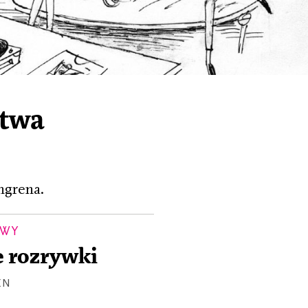
stwa
ngrena.
OWY
 rozrywki
EN