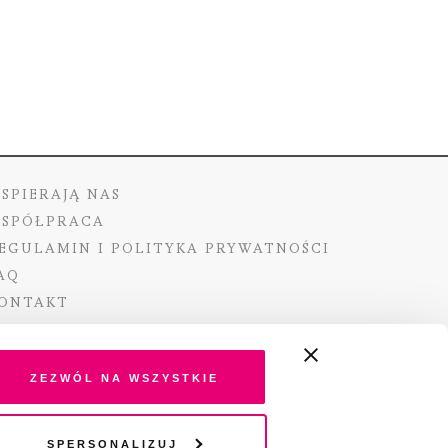
SPIERAJĄ NAS
SPÓŁPRACA
EGULAMIN I POLITYKA PRYWATNOŚCI
AQ
ONTAKT
Zezwól na wszystkie
ano ze środków Ministra Kultury i Dziedzictwa
Spersonalizuj
o pochodzących z Funduszu Promocji Kultury –