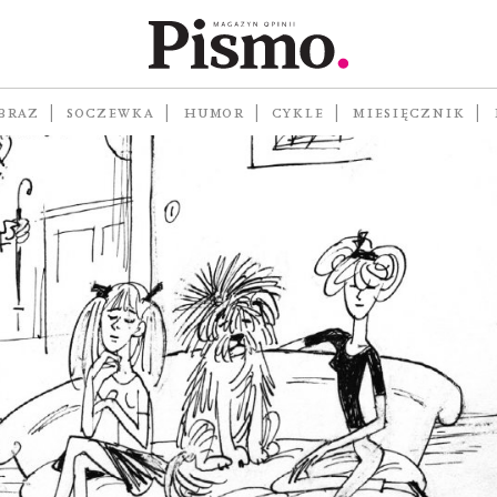
w
BRAZ
SOCZEWKA
HUMOR
CYKLE
MIESIĘCZNIK