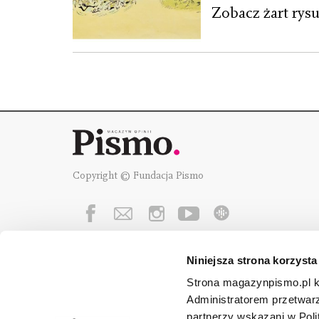
Zobacz żart rys
Copyright © Fundacja Pismo
Niniejsza strona korzysta
Fundację Pismo
wspierają:
Strona magazynpismo.pl ko
Administratorem przetwar
partnerzy wskazani w Poli