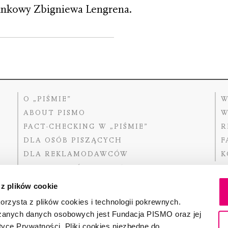
unkowy Zbigniewa Lengrena.
O „PIŚMIE”
W
ABOUT PISMO
W
FACT-CHECKING W „PIŚMIE”
R
DLA OSÓB PISZĄCYCH
F
DLA REKLAMODAWCÓW
K
GDZIE KUPIĆ „PISMO”?
 z plików cookie
rzysta z plików cookies i technologii pokrewnych.
zanych danych osobowych jest Fundacja PISMO oraz jej
Dofinansow
Narodoweg
tyce Prywatności. Pliki cookies niezbędne do