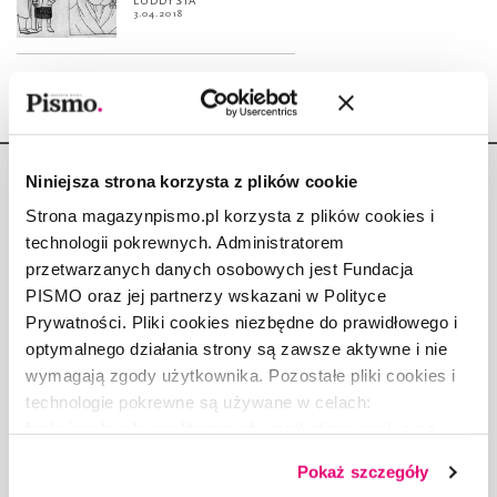
LUDDYSTA
3.04.2018
Niniejsza strona korzysta z plików cookie
Strona magazynpismo.pl korzysta z plików cookies i
technologii pokrewnych. Administratorem
przetwarzanych danych osobowych jest Fundacja
Copyright © Fundacja Pismo
PISMO oraz jej partnerzy wskazani w Polityce
Prywatności. Pliki cookies niezbędne do prawidłowego i
optymalnego działania strony są zawsze aktywne i nie
wymagają zgody użytkownika. Pozostałe pliki cookies i
technologie pokrewne są używane w celach:
O „PIŚMIE”
funkcjonalnych, analitycznych, marketingowych oraz
ABOUT PISMO
prezentowania spersonalizowanych treści. Wyrażając
FACT-CHECKING W „PIŚMIE”
Pokaż szczegóły
dobrowolną zgodę na pliki cookies i technologie