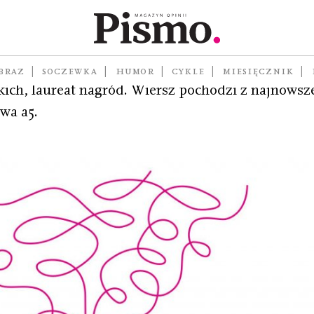
ci kryminalnych, wokalista zespołów Świetliki ora
BRAZ
SOCZEWKA
HUMOR
CYKLE
MIESIĘCZNIK
ich, laureat nagród. Wiersz pochodzi z najnowsze
wa a5.