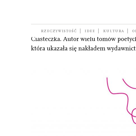
Świetlicki Marcin
poeta, prozaik – głównie autor powieś
RZECZYWISTOŚĆ
IDEE
KULTURA
O
Ciasteczka. Autor wielu tomów poetyck
która ukazała się nakładem wydawnict