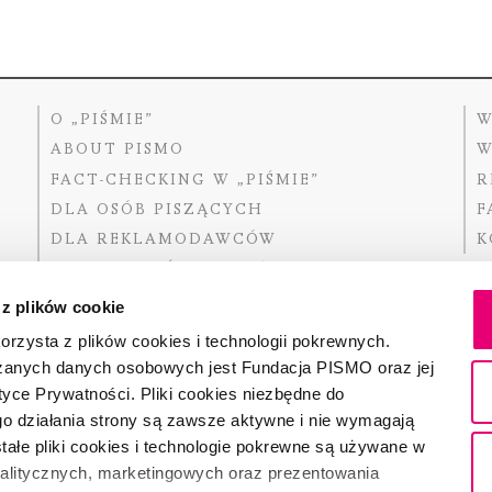
O „PIŚMIE”
W
ABOUT PISMO
W
FACT-CHECKING W „PIŚMIE”
R
DLA OSÓB PISZĄCYCH
F
DLA REKLAMODAWCÓW
K
GDZIE KUPIĆ „PISMO”?
 z plików cookie
rzysta z plików cookies i technologii pokrewnych.
zanych danych osobowych jest Fundacja PISMO oraz jej
Dofinansow
Narodoweg
tyce Prywatności. Pliki cookies niezbędne do
państwowe
o działania strony są zawsze aktywne i nie wymagają
ałe pliki cookies i technologie pokrewne są używane w
nalitycznych, marketingowych oraz prezentowania
Partnerem 