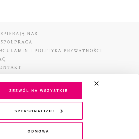
SPIERAJĄ NAS
SPÓŁPRACA
EGULAMIN I POLITYKA PRYWATNOŚCI
AQ
ONTAKT
Zezwól na wszystkie
ano ze środków Ministra Kultury i Dziedzictwa
Spersonalizuj
o pochodzących z Funduszu Promocji Kultury –
go funduszu celowego
Odmowa
wydania audio „Pisma” jest Radio 357.