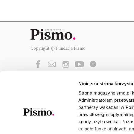
Copyright © Fundacja Pismo
Niniejsza strona korzysta
Fundację Pismo
wspierają:
Strona magazynpismo.pl ko
Administratorem przetwar
partnerzy wskazani w Poli
prawidłowego i optymalneg
zgody użytkownika. Pozost
celach: funkcjonalnych, a