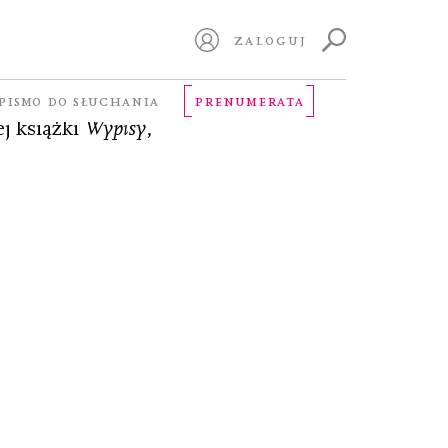
ZALOGUJ
z Czarne
PISMO DO SŁUCHANIA
PRENUMERATA
j książki
Wypisy
,