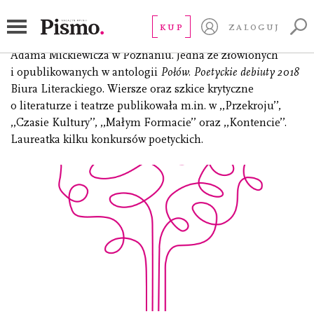
Tosiek Antonina M.
KUP
ZALOGUJ
(ur. 1996), studentka filologii polskiej na Uniwersytecie im.
Adama Mickiewicza w Poznaniu. Jedna ze złowionych
i opublikowanych w antologii
Połów. Poetyckie debiuty 2018
Biura Literackiego. Wiersze oraz szkice krytyczne
o literaturze i teatrze publikowała m.in. w ,,Przekroju’’,
,,Czasie Kultury’’, ,,Małym Formacie’’ oraz ,,Kontencie’’.
Laureatka kilku konkursów poetyckich.