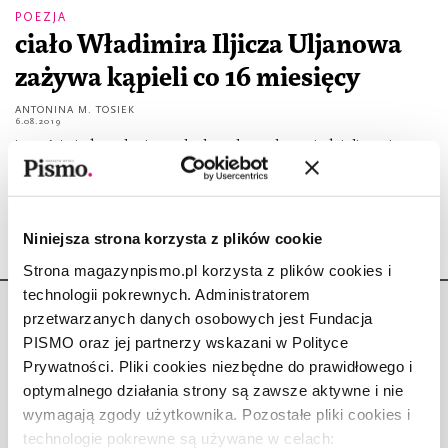
POEZJA
ciało Władimira Iljicza Uljanowa
zażywa kąpieli co 16 miesięcy
ANTONINA M. TOSIEK
6.08.2019
jesteście jednym krajem tak słyszałam tak powiedzieli że się
będą o was troszczyć
Niniejsza strona korzysta z plików cookie
Strona magazynpismo.pl korzysta z plików cookies i
technologii pokrewnych. Administratorem
przetwarzanych danych osobowych jest Fundacja
PISMO oraz jej partnerzy wskazani w Polityce
Prywatności. Pliki cookies niezbędne do prawidłowego i
optymalnego działania strony są zawsze aktywne i nie
Copyright © Fundacja Pismo
wymagają zgody użytkownika. Pozostałe pliki cookies i
technologie pokrewne są używane w celach: