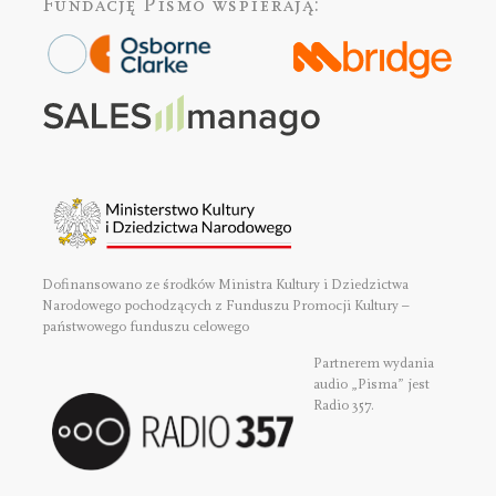
Fundację Pismo
wspierają:
Dofinansowano ze środków Ministra Kultury i Dziedzictwa
Narodowego pochodzących z Funduszu Promocji Kultury –
państwowego funduszu celowego
Partnerem wydania
audio „Pisma” jest
Radio 357.