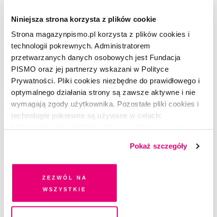
CZYTAJ TAKŻE
Niniejsza strona korzysta z plików cookie
Strona magazynpismo.pl korzysta z plików cookies i
technologii pokrewnych. Administratorem
przetwarzanych danych osobowych jest Fundacja
PISMO oraz jej partnerzy wskazani w Polityce
Prywatności. Pliki cookies niezbędne do prawidłowego i
optymalnego działania strony są zawsze aktywne i nie
wymagają zgody użytkownika. Pozostałe pliki cookies i
technologie pokrewne są używane w celach:
funkcjonalnych, analitycznych, marketingowych oraz
prezentowania spersonalizowanych treści. Wyrażając
Pokaż szczegóły
dobrowolną zgodę na pliki cookies i technologie
pokrewne, zgadzasz się na przechowywanie informacji
na Twoim urządzeniu końcowym lub dostęp do niego i
Zezwól na
przetwarzanie danych. Zgodę na wszystkie lub niektóre
wszystkie
pliki cookies i technologie pokrewne możesz w każdej
POEZJA
chwili wycofać lub ponowić w zakładce "Ustawienia