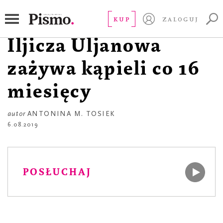
POEZJA
ciało Władimira
KUP
ZALOGUJ
Iljicza Uljanowa
zażywa kąpieli co 16
miesięcy
autor
ANTONINA M. TOSIEK
6.08.2019
POSŁUCHAJ