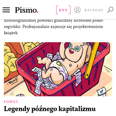
Wawryniuk Agata
KUP
ZALOGUJ
(ur. 1987), scenarzystka i rysowniczka. Autorka
autobiograficznej powieści graficznej
Rozmówki polsko-
angielskie.
Profesjonalnie zajmuje się projektowaniem
książek.
KOMIKS
Legendy późnego kapitalizmu