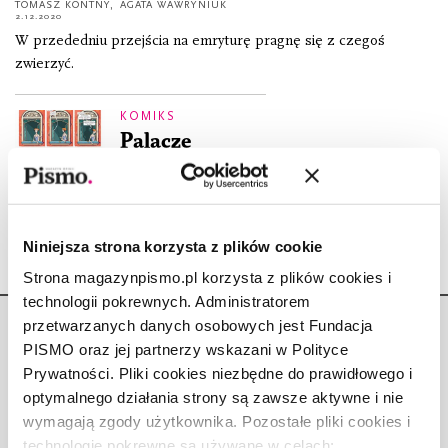
TOMASZ KONTNY
,
AGATA WAWRYNIUK
2.12.2020
W przededniu przejścia na emryturę pragnę się z czegoś
zwierzyć.
KOMIKS
Palacze
TOMASZ KONTNY
,
AGATA WAWRYNIUK
2.04.2019
Niniejsza strona korzysta z plików cookie
Strona magazynpismo.pl korzysta z plików cookies i
technologii pokrewnych. Administratorem
przetwarzanych danych osobowych jest Fundacja
PISMO oraz jej partnerzy wskazani w Polityce
Prywatności. Pliki cookies niezbędne do prawidłowego i
optymalnego działania strony są zawsze aktywne i nie
Copyright © Fundacja Pismo
wymagają zgody użytkownika. Pozostałe pliki cookies i
technologie pokrewne są używane w celach: