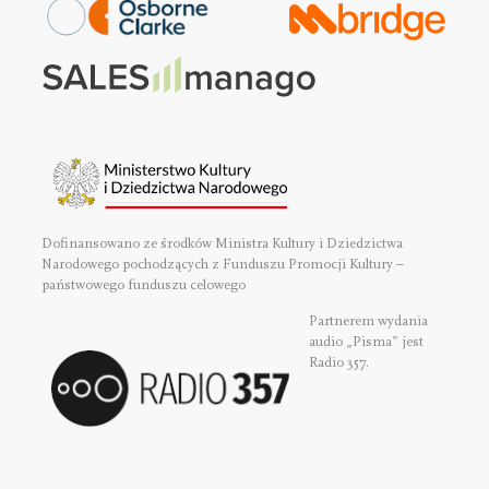
Dofinansowano ze środków Ministra Kultury i Dziedzictwa
Narodowego pochodzących z Funduszu Promocji Kultury –
państwowego funduszu celowego
Partnerem wydania
audio „Pisma” jest
Radio 357.