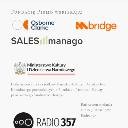
Fundację Pismo
wspierają:
Dofinansowano ze środków Ministra Kultury i Dziedzictwa
Narodowego pochodzących z Funduszu Promocji Kultury –
państwowego funduszu celowego
Partnerem wydania
audio „Pisma” jest
Radio 357.