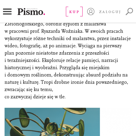
Wilk Rafał
KUP
ZALOGUJ
absolwent Wydziału Artystycznego Uniwersytetu
Zielonogórskiego, obronił dyplom z malarstwa
w pracowni prof. Ryszarda Woźniaka. W swoich pracach
wykorzystuje różne techniki od malarstwa, przez instalacje
wideo, fotografię, aż po animacje. Wyciąga na pierwszy
plan pozornie nieistotne zdarzenia z przeszłości
i teraźniejszości. Eksploruje relacje pamięci, narracji
historycznej i wyobraźni. Przygląda się miejskim
i domowym roślinom, dekonstruując absurd podziału na
naturę i kulturę. Tropi drobne ironie dnia powszedniego,
zwracając się ku temu,
co zazwyczaj dzieje się w tle.