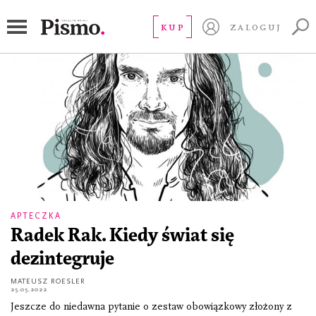
Baśń owężowym sercu albo wtóre
KUP
ZALOGUJ
słowo oJakóbie Szeli
APTECZKA
Radek Rak. Kiedy świat się
dezintegruje
MATEUSZ ROESLER
25.05.2022
Jeszcze do niedawna pytanie o zestaw obowiązkowy złożony z