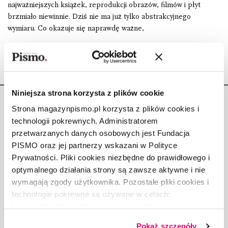
najważniejszych książek, reprodukcji obrazów, filmów i płyt
brzmiało niewinnie. Dziś nie ma już tylko abstrakcyjnego
wymiaru. Co okazuje się naprawdę ważne,
Niniejsza strona korzysta z plików cookie
Strona magazynpismo.pl korzysta z plików cookies i
technologii pokrewnych. Administratorem
przetwarzanych danych osobowych jest Fundacja
Copyright © Fundacja Pismo
PISMO oraz jej partnerzy wskazani w Polityce
Prywatności. Pliki cookies niezbędne do prawidłowego i
optymalnego działania strony są zawsze aktywne i nie
wymagają zgody użytkownika. Pozostałe pliki cookies i
technologie pokrewne są używane w celach:
O „PIŚMIE”
funkcjonalnych, analitycznych, marketingowych oraz
prezentowania spersonalizowanych treści. Wyrażając
ABOUT PISMO
Pokaż szczegóły