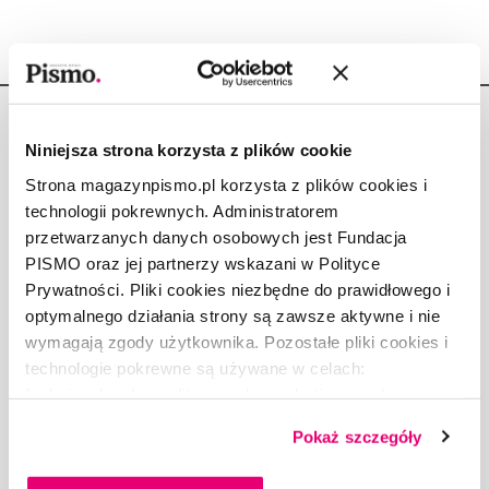
Niniejsza strona korzysta z plików cookie
Strona magazynpismo.pl korzysta z plików cookies i
technologii pokrewnych. Administratorem
Copyright © Fundacja Pismo
przetwarzanych danych osobowych jest Fundacja
PISMO oraz jej partnerzy wskazani w Polityce
Prywatności. Pliki cookies niezbędne do prawidłowego i
optymalnego działania strony są zawsze aktywne i nie
wymagają zgody użytkownika. Pozostałe pliki cookies i
O „PIŚMIE”
technologie pokrewne są używane w celach:
ABOUT PISMO
funkcjonalnych, analitycznych, marketingowych oraz
FACT-CHECKING W „PIŚMIE”
prezentowania spersonalizowanych treści. Wyrażając
DLA OSÓB PISZĄCYCH
Pokaż szczegóły
dobrowolną zgodę na pliki cookies i technologie
DLA REKLAMODAWCÓW
pokrewne, zgadzasz się na przechowywanie informacji