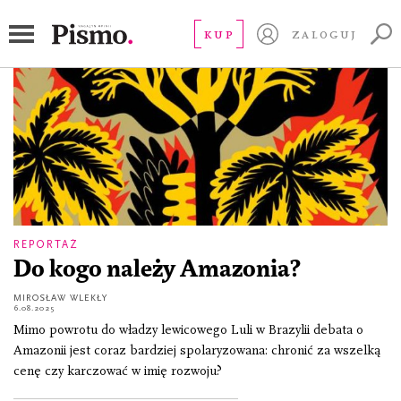
Bolsonaro
KUP
ZALOGUJ
REPORTAŻ
Do kogo należy Amazonia?
MIROSŁAW WLEKŁY
6.08.2025
Mimo powrotu do władzy lewicowego Luli w Brazylii debata o
Amazonii jest coraz bardziej spolaryzowana: chronić za wszelką
cenę czy karczować w imię rozwoju?