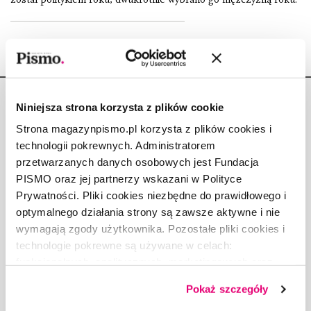
Niniejsza strona korzysta z plików cookie
Strona magazynpismo.pl korzysta z plików cookies i
technologii pokrewnych. Administratorem
Copyright © Fundacja Pismo
przetwarzanych danych osobowych jest Fundacja
PISMO oraz jej partnerzy wskazani w Polityce
Prywatności. Pliki cookies niezbędne do prawidłowego i
optymalnego działania strony są zawsze aktywne i nie
wymagają zgody użytkownika. Pozostałe pliki cookies i
O „PIŚMIE”
technologie pokrewne są używane w celach:
ABOUT PISMO
funkcjonalnych, analitycznych, marketingowych oraz
prezentowania spersonalizowanych treści. Wyrażając
FACT-CHECKING W „PIŚMIE”
Pokaż szczegóły
dobrowolną zgodę na pliki cookies i technologie
DLA OSÓB PISZĄCYCH