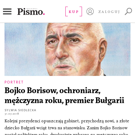
Bułgaria
KUP
ZALOGUJ
PORTRET
Bojko Borisow, ochroniarz,
mężczyzna roku, premier Bułgarii
SYLWIA SIEDLECKA
31.07.2018
Kolejni prezydenci opuszczają gabinet, przychodzą nowi, a złote
dziecko Bułgarii wciąż trwa na stanowisku. Zanim Bojko Borisow
został politykiem roku, dwukrotnie wybrano go mężczyzną roku.