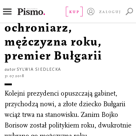
PORTRET
Bojko Borisow,
KUP
ZALOGUJ
ochroniarz,
mężczyzna roku,
premier Bułgarii
autor
SYLWIA SIEDLECKA
31.07.2018
Kolejni prezydenci opuszczają gabinet,
przychodzą nowi, a złote dziecko Bułgarii
wciąż trwa na stanowisku. Zanim Bojko
Borisow został politykiem roku, dwukrotnie
wybrano go mężczyzną roku.