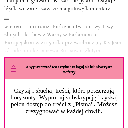
albo ponad głowami. Na zadane pytania reaguje
błyskawicznie i zawsze ma gotowy komentarz.
w europie go lubią.
Podczas otwarcia wystawy
złotych skarbów z Warny w Parlamencie
Europejskim w 2015 roku przewodniczący KE Jean-
Claude Juncker nazywa Borisowa „złotym …
Aby przeczytać ten artykuł, zaloguj się lub skorzystaj
z oferty.
Czytaj i słuchaj treści, które poszerzają
horyzonty. Wypróbuj subskrypcję i zyskaj
pełen dostęp do treści z „Pisma”. Możesz
zrezygnować w każdej chwili.