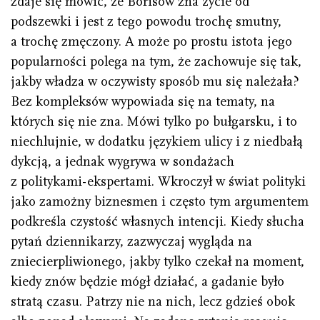
zdaje się mówić, że Borisow zna życie od
podszewki i jest z tego powodu trochę smutny,
a trochę zmęczony. A może po prostu istota jego
popularności polega na tym, że zachowuje się tak,
jakby władza w oczywisty sposób mu się należała?
Bez kompleksów wypowiada się na tematy, na
których się nie zna. Mówi tylko po bułgarsku, i to
niechlujnie, w dodatku językiem ulicy i z niedbałą
dykcją, a jednak wygrywa w sondażach
z politykami-ekspertami. Wkroczył w świat polityki
jako zamożny biznesmen i często tym argumentem
podkreśla czystość własnych intencji. Kiedy słucha
pytań dziennikarzy, zazwyczaj wygląda na
zniecierpliwionego, jakby tylko czekał na moment,
kiedy znów będzie mógł działać, a gadanie było
stratą czasu. Patrzy nie na nich, lecz gdzieś obok