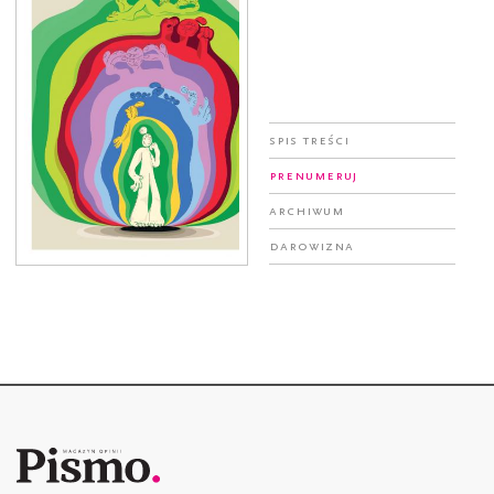
Spis treści
Prenumeruj
Archiwum
Darowizna