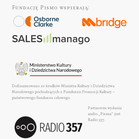
Fundację Pismo
wspierają:
Dofinansowano ze środków Ministra Kultury i Dziedzictwa
Narodowego pochodzących z Funduszu Promocji Kultury –
państwowego funduszu celowego
Partnerem wydania
audio „Pisma” jest
Radio 357.