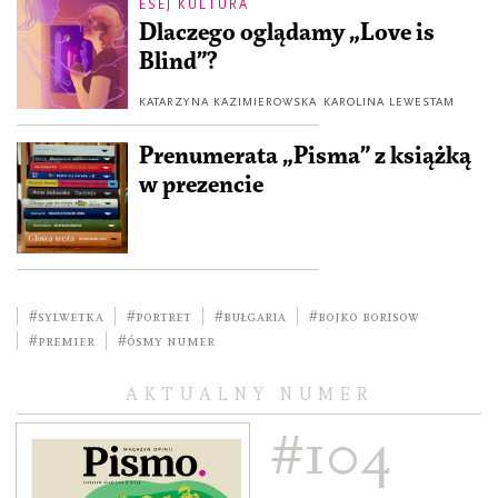
ESEJ KULTURA
Dlaczego oglądamy „Love is
Blind”?
KATARZYNA KAZIMIEROWSKA
KAROLINA LEWESTAM
Prenumerata „Pisma” z książką
w prezencie
#sylwetka
#portret
#Bułgaria
#Bojko Borisow
#premier
#ósmy numer
AKTUALNY NUMER
#104