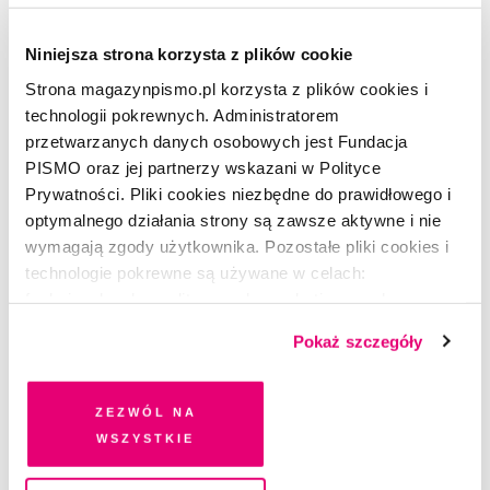
Niniejsza strona korzysta z plików cookie
Strona magazynpismo.pl korzysta z plików cookies i
technologii pokrewnych. Administratorem
przetwarzanych danych osobowych jest Fundacja
PISMO oraz jej partnerzy wskazani w Polityce
Prywatności. Pliki cookies niezbędne do prawidłowego i
Masz konto?
Zaloguj się
optymalnego działania strony są zawsze aktywne i nie
wymagają zgody użytkownika. Pozostałe pliki cookies i
Sylwia Siedlecka
–(ur. 1980), slawistka, pisarka, adiunktka
technologie pokrewne są używane w celach:
w Instytucie Slawistyki Zachodniej i Południowej UW. Autorka
funkcjonalnych, analitycznych, marketingowych oraz
książek
Szczeniaki
(2010),
Fosa
(2015),
Poganki i intelektualistki
prezentowania spersonalizowanych treści. Wyrażając
Pokaż szczegóły
(2011). Prezentowany tekst jest fragmentem książki o Bułgarii,
dobrowolną zgodę na pliki cookies i technologie
która ukaże się w wydawnictwie Czarne.
pokrewne, zgadzasz się na przechowywanie informacji
na Twoim urządzeniu końcowym lub dostęp do niego i
Konsultacja merytoryczna: dr Mateusz Seroka, Ośrodek
Zezwól na
przetwarzanie danych. Zgodę na wszystkie lub niektóre
wszystkie
Studiów Wschodnich im. Marka Karpia.
Tekst ukazał
pliki cookies i technologie pokrewne możesz w każdej
się w ósmym wydaniu miesięcznika "Pismo.
chwili wycofać lub ponowić w zakładce "Ustawienia