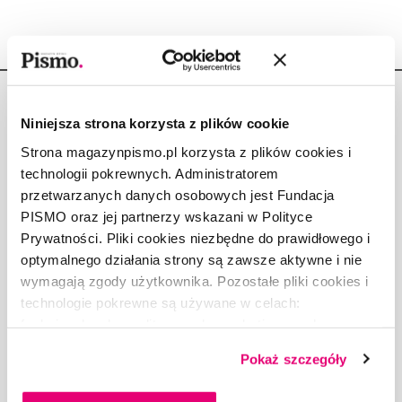
Niniejsza strona korzysta z plików cookie
Strona magazynpismo.pl korzysta z plików cookies i
technologii pokrewnych. Administratorem
Copyright © Fundacja Pismo
przetwarzanych danych osobowych jest Fundacja
PISMO oraz jej partnerzy wskazani w Polityce
Prywatności. Pliki cookies niezbędne do prawidłowego i
optymalnego działania strony są zawsze aktywne i nie
wymagają zgody użytkownika. Pozostałe pliki cookies i
O „PIŚMIE”
technologie pokrewne są używane w celach:
ABOUT PISMO
funkcjonalnych, analitycznych, marketingowych oraz
FACT-CHECKING W „PIŚMIE”
prezentowania spersonalizowanych treści. Wyrażając
DLA OSÓB PISZĄCYCH
Pokaż szczegóły
dobrowolną zgodę na pliki cookies i technologie
DLA REKLAMODAWCÓW
pokrewne, zgadzasz się na przechowywanie informacji