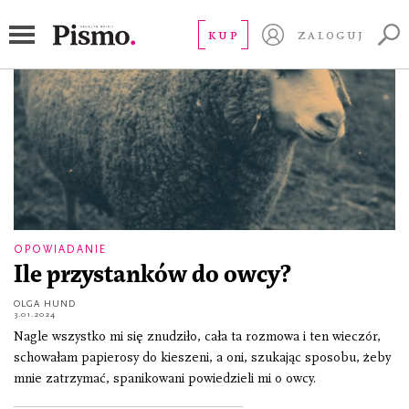
choreograf
KUP
ZALOGUJ
OPOWIADANIE
Ile przystanków do owcy?
OLGA HUND
3.01.2024
Nagle wszystko mi się znudziło, cała ta rozmowa i ten wieczór,
schowałam papierosy do kieszeni, a oni, szukając sposobu, żeby
mnie zatrzymać, spanikowani powiedzieli mi o owcy.