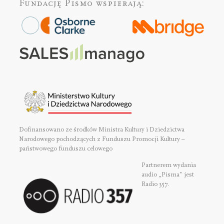
Fundację Pismo
wspierają:
Dofinansowano ze środków Ministra Kultury i Dziedzictwa
Narodowego pochodzących z Funduszu Promocji Kultury –
państwowego funduszu celowego
Partnerem wydania
audio „Pisma” jest
Radio 357.