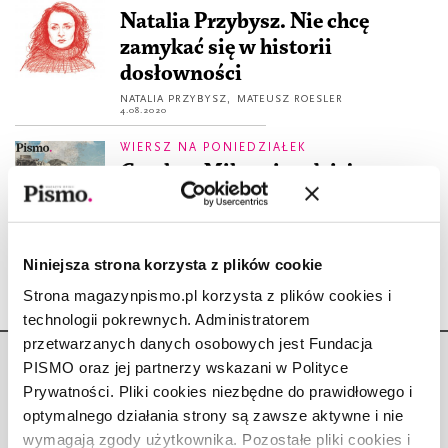
Natalia Przybysz. Nie chcę
zamykać się w historii
dosłowności
NATALIA PRZYBYSZ
,
MATEUSZ ROESLER
4.08.2020
WIERSZ NA PONIEDZIAŁEK
Czesław Miłosz i nadzieja przy
końcu świata
MAGDALENA KICIŃSKA
13.04.2020
Niniejsza strona korzysta z plików cookie
Strona magazynpismo.pl korzysta z plików cookies i
technologii pokrewnych. Administratorem
przetwarzanych danych osobowych jest Fundacja
PISMO oraz jej partnerzy wskazani w Polityce
Prywatności. Pliki cookies niezbędne do prawidłowego i
optymalnego działania strony są zawsze aktywne i nie
wymagają zgody użytkownika. Pozostałe pliki cookies i