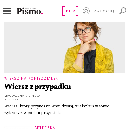
czesław miłosz
KUP
ZALOGUJ
WIERSZ NA PONIEDZIAŁEK
Wiersz z przypadku
MAGDALENA KICIŃSKA
9.09.2024
Wiersz, który przynoszę Wam dzisiaj, znalazłam w tomie
wybranym z półki u przyjaciela.
APTECZKA