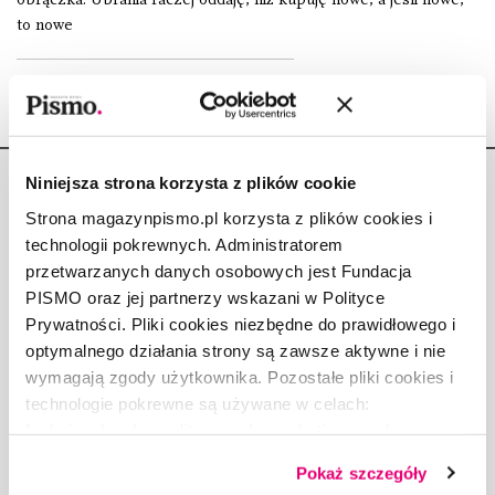
to nowe
Niniejsza strona korzysta z plików cookie
Strona magazynpismo.pl korzysta z plików cookies i
technologii pokrewnych. Administratorem
przetwarzanych danych osobowych jest Fundacja
Copyright © Fundacja Pismo
PISMO oraz jej partnerzy wskazani w Polityce
Prywatności. Pliki cookies niezbędne do prawidłowego i
optymalnego działania strony są zawsze aktywne i nie
wymagają zgody użytkownika. Pozostałe pliki cookies i
technologie pokrewne są używane w celach:
O „PIŚMIE”
funkcjonalnych, analitycznych, marketingowych oraz
ABOUT PISMO
prezentowania spersonalizowanych treści. Wyrażając
FACT-CHECKING W „PIŚMIE”
Pokaż szczegóły
dobrowolną zgodę na pliki cookies i technologie