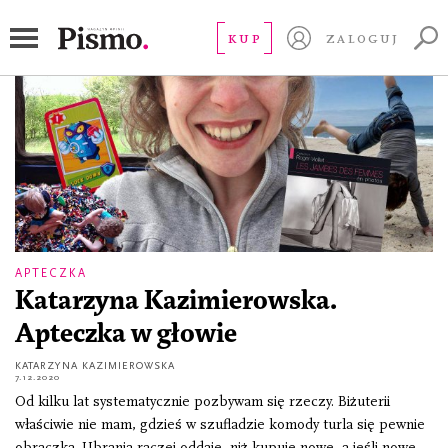
Eleanor Catton
KUP
ZALOGUJ
APTECZKA
Katarzyna Kazimierowska.
Apteczka w głowie
KATARZYNA KAZIMIEROWSKA
7.12.2020
Od kilku lat systematycznie pozbywam się rzeczy. Biżuterii
właściwie nie mam, gdzieś w szufladzie komody turla się pewnie
obrączka. Ubrania raczej oddaję, niż kupuję nowe, a jeśli nowe,