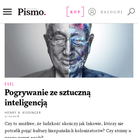
Henry Kissinger
KUP
ZALOGUJ
ESEJ
Pogrywanie ze sztuczną
inteligencją
HENRY A. KISSINGER
31.07.2018
Czy to możliwe, że ludzkość skończy jak Inkowie, którzy nie
potrafili pojąć kultury hiszpańskich kolonizatorów? Czy stoimy u
progu nowej epoki?