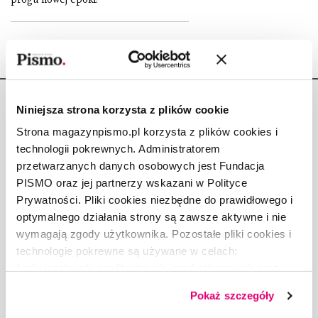
Niniejsza strona korzysta z plików cookie
Strona magazynpismo.pl korzysta z plików cookies i
technologii pokrewnych. Administratorem
Copyright © Fundacja Pismo
przetwarzanych danych osobowych jest Fundacja
PISMO oraz jej partnerzy wskazani w Polityce
Prywatności. Pliki cookies niezbędne do prawidłowego i
optymalnego działania strony są zawsze aktywne i nie
wymagają zgody użytkownika. Pozostałe pliki cookies i
O „PIŚMIE”
technologie pokrewne są używane w celach:
ABOUT PISMO
funkcjonalnych, analitycznych, marketingowych oraz
prezentowania spersonalizowanych treści. Wyrażając
FACT-CHECKING W „PIŚMIE”
Pokaż szczegóły
dobrowolną zgodę na pliki cookies i technologie
DLA OSÓB PISZĄCYCH