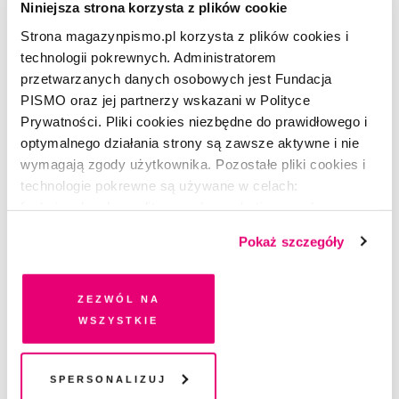
Niniejsza strona korzysta z plików cookie
Strona magazynpismo.pl korzysta z plików cookies i
technologii pokrewnych. Administratorem
przetwarzanych danych osobowych jest Fundacja
PISMO oraz jej partnerzy wskazani w Polityce
Prywatności. Pliki cookies niezbędne do prawidłowego i
optymalnego działania strony są zawsze aktywne i nie
wymagają zgody użytkownika. Pozostałe pliki cookies i
technologie pokrewne są używane w celach:
ŻART OBRAZKOWY
funkcjonalnych, analitycznych, marketingowych oraz
Zalety bujania się w hamaku
prezentowania spersonalizowanych treści. Wyrażając
Pokaż szczegóły
dobrowolną zgodę na pliki cookies i technologie
GOSIA KONIECZNA
pokrewne, zgadzasz się na przechowywanie informacji
na Twoim urządzeniu końcowym lub dostęp do niego i
Zezwól na
przetwarzanie danych. Zgodę na wszystkie lub niektóre
wszystkie
pliki cookies i technologie pokrewne możesz w każdej
POLECAMY
chwili wycofać lub ponowić w zakładce "Ustawienia
Zamów wydanie specjalne
plików cookie". Wycofanie zgody nie wpływa na
Spersonalizuj
„Wokół miłości”
legalność przetwarzania danych przed jej wycofaniem