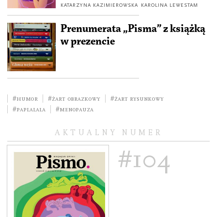
KATARZYNA KAZIMIEROWSKA
KAROLINA LEWESTAM
Prenumerata „Pisma” z książką
w prezencie
#humor
#żart obrazkowy
#żart rysunkowy
#PaplaLAla
#menopauza
AKTUALNY NUMER
#104