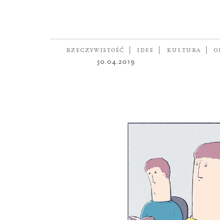
ŻART OBRAZKOWY
Wątpliwośc
autor
PAWEŁ JAROŃSKI
RZECZYWISTOŚĆ
IDEE
KULTURA
O
30.04.2019