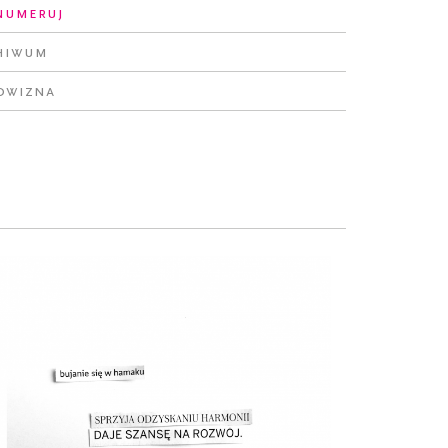
numeruj
hiwum
owizna