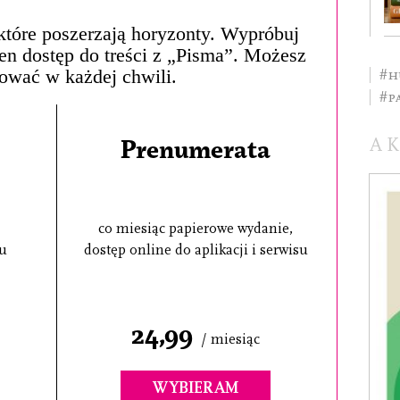
, które poszerzają horyzonty. Wypróbuj
łen dostęp do treści z „Pisma”. Możesz
ować w każdej chwili.
#h
#P
A
Prenumerata
co miesiąc papierowe wydanie,
su
dostęp online do aplikacji i serwisu
24,99
/ miesiąc
WYBIERAM