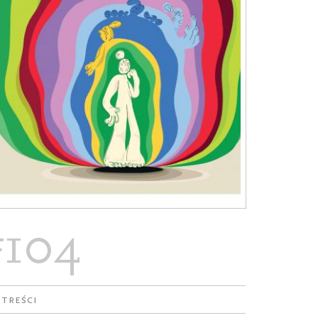
#104
 treści