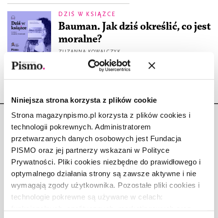
DZIŚ W KSIĄŻCE
Bauman. Jak dziś określić, co jest
moralne?
ZUZANNA KOWALCZYK
24.02.2022
Niniejsza strona korzysta z plików cookie
Strona magazynpismo.pl korzysta z plików cookies i
technologii pokrewnych. Administratorem
przetwarzanych danych osobowych jest Fundacja
PISMO oraz jej partnerzy wskazani w Polityce
Copyright © Fundacja Pismo
Prywatności. Pliki cookies niezbędne do prawidłowego i
optymalnego działania strony są zawsze aktywne i nie
wymagają zgody użytkownika. Pozostałe pliki cookies i
technologie pokrewne są używane w celach:
funkcjonalnych, analitycznych, marketingowych oraz