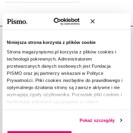
Niniejsza strona korzysta z plików cookie
Strona magazynpismo.pl korzysta z plików cookies i
technologii pokrewnych. Administratorem
Copyright © Fundacja Pismo
przetwarzanych danych osobowych jest Fundacja
PISMO oraz jej partnerzy wskazani w Polityce
Prywatności. Pliki cookies niezbędne do prawidłowego i
optymalnego działania strony są zawsze aktywne i nie
wymagają zgody użytkownika. Pozostałe pliki cookies i
O „PIŚMIE”
technologie pokrewne są używane w celach:
ABOUT PISMO
funkcjonalnych, analitycznych, marketingowych oraz
FACT-CHECKING W „PIŚMIE”
prezentowania spersonalizowanych treści. Wyrażając
Pokaż szczegóły
DLA OSÓB PISZĄCYCH
dobrowolną zgodę na pliki cookies i technologie
DLA REKLAMODAWCÓW
pokrewne, zgadzasz się na przechowywanie informacji