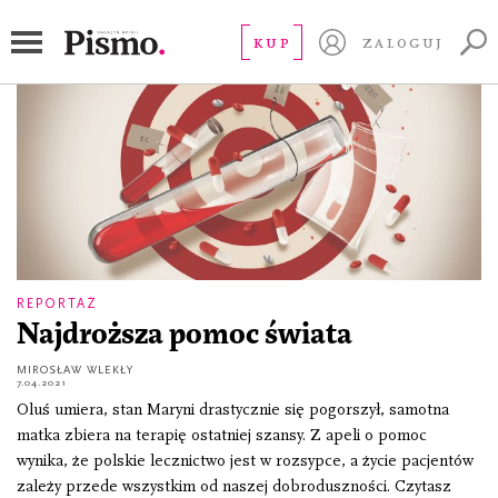
jeden procent podatku
KUP
ZALOGUJ
REPORTAŻ
Najdroższa pomoc świata
MIROSŁAW WLEKŁY
7.04.2021
Oluś umiera, stan Maryni drastycznie się pogorszył, samotna
matka zbiera na terapię ostatniej szansy. Z apeli o pomoc
wynika, że polskie lecznictwo jest w rozsypce, a życie pacjentów
zależy przede wszystkim od naszej dobroduszności. Czytasz