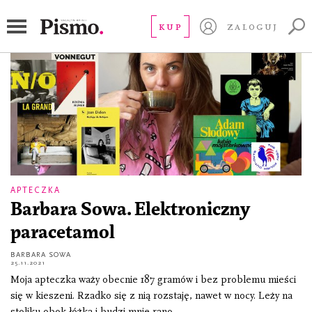
Joan Didion
KUP
ZALOGUJ
APTECZKA
Barbara Sowa. Elektroniczny
paracetamol
BARBARA SOWA
25.11.2021
Moja apteczka waży obecnie 187 gramów i bez problemu mieści
się w kieszeni. Rzadko się z nią rozstaję, nawet w nocy. Leży na
stoliku obok łóżka i budzi mnie rano