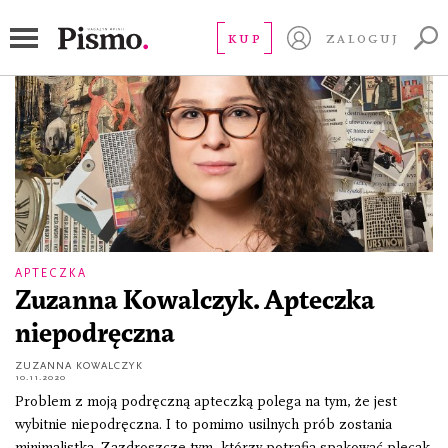
Julie London
KUP
ZALOGUJ
APTECZKA
Zuzanna Kowalczyk. Apteczka
niepodręczna
ZUZANNA KOWALCZYK
10.11.2020
Problem z moją podręczną apteczką polega na tym, że jest
wybitnie niepodręczna. I to pomimo usilnych prób zostania
minimalistką. Zazdroszczę tym, którzy potrafią spakować plecak