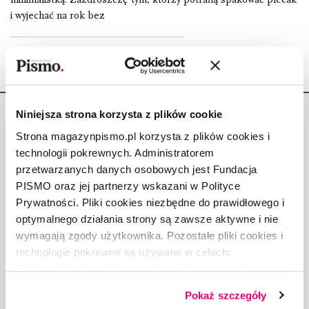
i wyjechać na rok bez
Niniejsza strona korzysta z plików cookie
Strona magazynpismo.pl korzysta z plików cookies i
technologii pokrewnych. Administratorem
przetwarzanych danych osobowych jest Fundacja
Copyright © Fundacja Pismo
PISMO oraz jej partnerzy wskazani w Polityce
Prywatności. Pliki cookies niezbędne do prawidłowego i
optymalnego działania strony są zawsze aktywne i nie
wymagają zgody użytkownika. Pozostałe pliki cookies i
technologie pokrewne są używane w celach:
O „PIŚMIE”
funkcjonalnych, analitycznych, marketingowych oraz
ABOUT PISMO
prezentowania spersonalizowanych treści. Wyrażając
FACT-CHECKING W „PIŚMIE”
Pokaż szczegóły
dobrowolną zgodę na pliki cookies i technologie