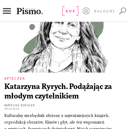
Katarzyna Ryrych
KUP
ZALOGUJ
APTECZKA
Katarzyna Ryrych. Podążając za
młodym czytelnikiem
MATEUSZ ROESLER
26.07.2023
Kulturalny niezbędnik złożony z najważniejszych książek,
reprodukcji obrazów, filmów i płyt, ale też wspomnień
o miejscach, formujących doświadczeń. Moich rozmówców