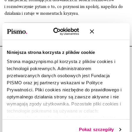
i rozmówczynie pytam o to, co przynosi im spokój, napędza do
działania i ratuje w momentach kryzysu.
Niniejsza strona korzysta z plików cookie
Strona magazynpismo.pl korzysta z plików cookies i
technologii pokrewnych. Administratorem
przetwarzanych danych osobowych jest Fundacja
Copyright © Fundacja Pismo
PISMO oraz jej partnerzy wskazani w Polityce
Prywatności. Pliki cookies niezbędne do prawidłowego i
optymalnego działania strony są zawsze aktywne i nie
wymagają zgody użytkownika. Pozostałe pliki cookies i
technologie pokrewne są używane w celach:
O „PIŚMIE”
funkcjonalnych, analitycznych, marketingowych oraz
ABOUT PISMO
prezentowania spersonalizowanych treści. Wyrażając
Pokaż szczegóły