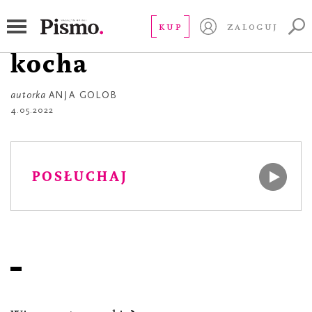
POEZJA
Serce, które kocha,
KUP
ZALOGUJ
kocha
autorka
ANJA GOLOB
4.05.2022
POSŁUCHAJ