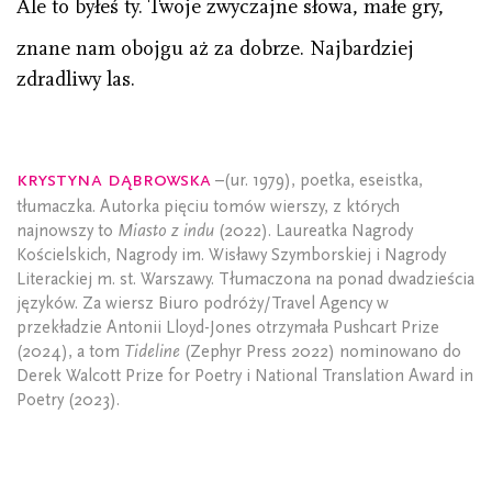
Ale to byłeś ty. Twoje zwyczajne słowa, małe gry,
znane nam obojgu aż za dobrze. Najbardziej
zdradliwy las.
Krystyna Dąbrowska
–(ur. 1979), poetka, eseistka,
tłumaczka. Autorka pięciu tomów wierszy, z których
najnowszy to
Miasto z indu
(2022). Laureatka Nagrody
Kościelskich, Nagrody im. Wisławy Szymborskiej i Nagrody
Literackiej m. st. Warszawy. Tłumaczona na ponad dwadzieścia
języków. Za wiersz Biuro podróży/Travel Agency w
przekładzie Antonii Lloyd-Jones otrzymała Pushcart Prize
(2024), a tom
Tideline
(Zephyr Press 2022) nominowano do
Derek Walcott Prize for Poetry i National Translation Award in
Poetry (2023).