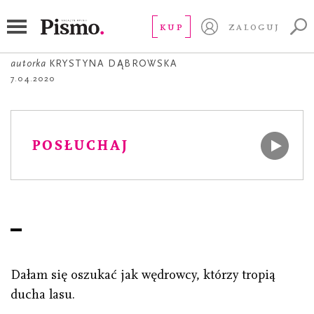
POEZJA
Duch lasu
KUP
ZALOGUJ
autorka
KRYSTYNA DĄBROWSKA
7.04.2020
POSŁUCHAJ
Dałam się oszukać jak wędrowcy, którzy tropią
ducha lasu.