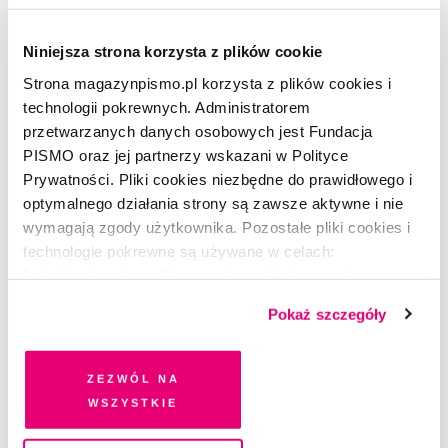
POEZJA
Morze wracające
Niniejsza strona korzysta z plików cookie
KRZYSZTOF KAMIL BACZYŃSKI
Strona magazynpismo.pl korzysta z plików cookies i
technologii pokrewnych. Administratorem
przetwarzanych danych osobowych jest Fundacja
PISMO oraz jej partnerzy wskazani w Polityce
Prywatności. Pliki cookies niezbędne do prawidłowego i
optymalnego działania strony są zawsze aktywne i nie
wymagają zgody użytkownika. Pozostałe pliki cookies i
technologie pokrewne są używane w celach:
funkcjonalnych, analitycznych, marketingowych oraz
prezentowania spersonalizowanych treści. Wyrażając
Pokaż szczegóły
dobrowolną zgodę na pliki cookies i technologie
pokrewne, zgadzasz się na przechowywanie informacji
na Twoim urządzeniu końcowym lub dostęp do niego i
Zezwól na
przetwarzanie danych. Zgodę na wszystkie lub niektóre
wszystkie
pliki cookies i technologie pokrewne możesz w każdej
chwili wycofać lub ponowić w zakładce "Ustawienia