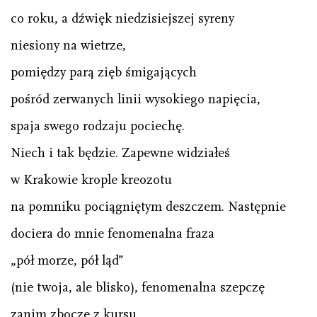
co roku, a dźwięk niedzisiejszej syreny
niesiony na wietrze,
pomiędzy parą zięb śmigających
pośród zerwanych linii wysokiego napięcia,
spaja swego rodzaju pociechę.
Niech i tak będzie. Zapewne widziałeś
w Krakowie krople kreozotu
na pomniku pociągniętym deszczem. Następnie
dociera do mnie fenomenalna fraza
„pół morze, pół ląd”
(nie twoja, ale blisko), fenomenalna szepczę
zanim zboczę z kursu,