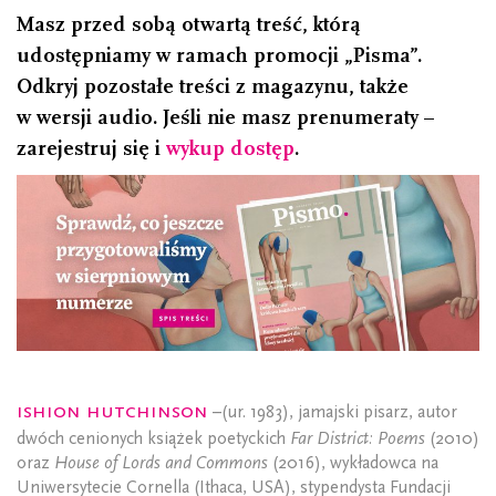
Masz przed sobą otwartą treść, którą
udostępniamy w ramach promocji „Pisma”.
Odkryj pozostałe treści z magazynu, także
w wersji audio. Jeśli nie masz prenumeraty –
zarejestruj się i
wykup dostęp
.
Ishion Hutchinson
–(ur. 1983), jamajski pisarz, autor
dwóch cenionych książek poetyckich
Far District: Poems
(2010)
oraz
House of Lords and Commons
(2016), wykładowca na
Uniwersytecie Cornella (Ithaca, USA), stypendysta Fundacji