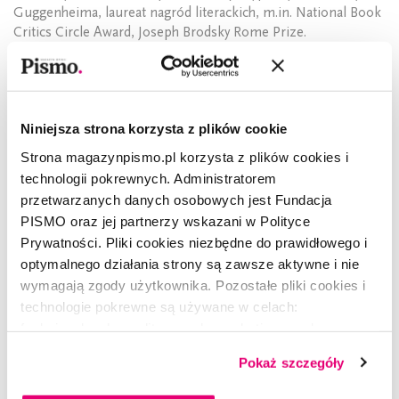
Guggenheima, laureat nagród literackich, m.in. National Book
Critics Circle Award, Joseph Brodsky Rome Prize.
© 2021, Ishion Hutchinson, Pierwodruk oryginału:
The New Yorker
Niniejsza strona korzysta z plików cookie
Strona magazynpismo.pl korzysta z plików cookies i
technologii pokrewnych. Administratorem
CZYTAJ TAKŻE
przetwarzanych danych osobowych jest Fundacja
PISMO oraz jej partnerzy wskazani w Polityce
Prywatności. Pliki cookies niezbędne do prawidłowego i
optymalnego działania strony są zawsze aktywne i nie
wymagają zgody użytkownika. Pozostałe pliki cookies i
technologie pokrewne są używane w celach:
funkcjonalnych, analitycznych, marketingowych oraz
prezentowania spersonalizowanych treści. Wyrażając
Pokaż szczegóły
dobrowolną zgodę na pliki cookies i technologie
pokrewne, zgadzasz się na przechowywanie informacji