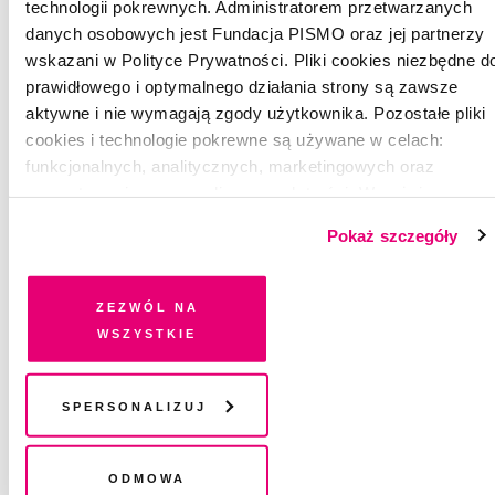
technologii pokrewnych. Administratorem przetwarzanych
danych osobowych jest Fundacja PISMO oraz jej partnerzy
wskazani w Polityce Prywatności. Pliki cookies niezbędne d
prawidłowego i optymalnego działania strony są zawsze
aktywne i nie wymagają zgody użytkownika. Pozostałe pliki
cookies i technologie pokrewne są używane w celach:
funkcjonalnych, analitycznych, marketingowych oraz
prezentowania spersonalizowanych treści. Wyrażając
dobrowolną zgodę na pliki cookies i technologie pokrewne,
Pokaż szczegóły
zgadzasz się na przechowywanie informacji na Twoim
urządzeniu końcowym lub dostęp do niego i przetwarzanie
danych. Zgodę na wszystkie lub niektóre pliki cookies i
Zezwól na
technologie pokrewne możesz w każdej chwili wycofać lub
wszystkie
ponowić w zakładce "Ustawienia plików cookie". Wycofanie
zgody nie wpływa na legalność przetwarzania danych przed
POEZJA
jej wycofaniem
Spersonalizuj
Morze wracające
Odmowa
KRZYSZTOF KAMIL BACZYŃSKI