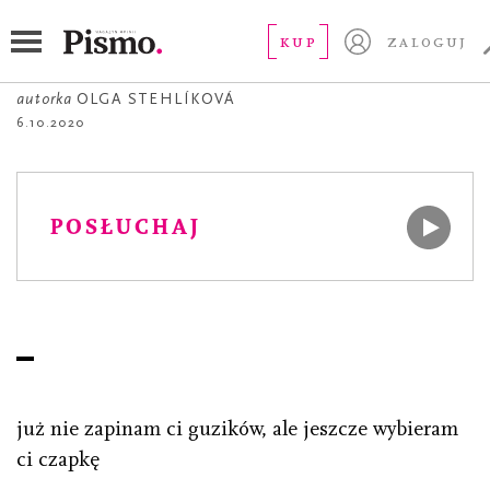
POEZJA
jeszcze, już
KUP
ZALOGUJ
autorka
OLGA STEHLÍKOVÁ
6.10.2020
POSŁUCHAJ
już nie zapinam ci guzików, ale jeszcze wybieram
ci czapkę