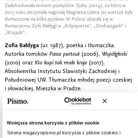
Zadebiutowała tomem poetyckim
Týdny
(2014), za który w
2015 roku otrzymała nagrodę Magnesia Litera. Jej wiersze były
tłumaczone na kilka języków. W Polsce ukazały się w
tłumaczeniu Zofii Bałdygi w „Artpapierze”, „Drobiazgach” i
„Wizjach”.
Zofia Bałdyga
(ur. 1987), poetka i tłumaczka.
Autorka tomików
Passe partout
(2006),
Współgłoski
(2010) oraz
Kto kupi tak małe kraje
(2017).
Absolwentka Instytutu Slawistyki Zachodniej i
Południowej UW. Tłumaczka młodej poezji czeskiej
i słowackiej. Mieszka w Pradze.
CZYTAJ TAKŻE
Niniejsza strona korzysta z plików cookie
Strona magazynpismo.pl korzysta z plików cookies i