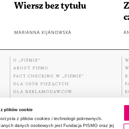
Wiersz bez tytułu
Z
c
MARIANNA KIJANOWSKA
A
O „PIŚMIE”
W
ABOUT PISMO
W
FACT-CHECKING W „PIŚMIE”
R
DLA OSÓB PISZĄCYCH
F
DLA REKLAMODAWCÓW
K
GDZIE KUPIĆ „PISMO”?
 z plików cookie
rzysta z plików cookies i technologii pokrewnych.
zanych danych osobowych jest Fundacja PISMO oraz jej
Dofinansow