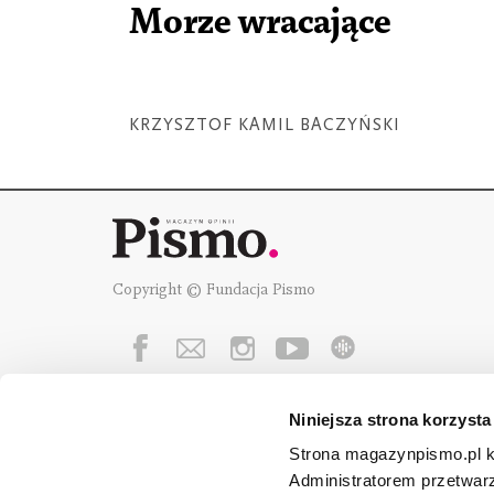
Morze wracające
KRZYSZTOF KAMIL BACZYŃSKI
Copyright © Fundacja Pismo
Niniejsza strona korzysta
Fundację Pismo
wspierają:
Strona magazynpismo.pl ko
Administratorem przetwar