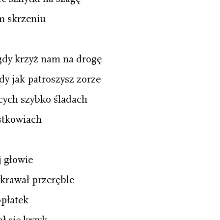
ym skrzeniu
dy krzyż nam na drogę
dy jak patroszysz zorze
cych szybko śladach
ustkowiach
j głowie
ykrawał przeręble
opłatek