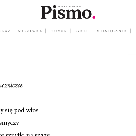
W
BRAZ
SOCZEWKA
HUMOR
CYKLE
MIESIĘCZNIK
uczniczce
my się pod włos
 smyczy
ce sznytki na szagę