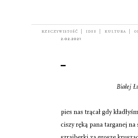
POEZJA
krzyżowe
autorka
JOANNA MUELLER
RZECZYWISTOŚĆ
IDEE
KULTURA
O
2.02.2021
Białej Ł
pies nas trącał gdy kładłyś
ciszy ręką pana targanej na
szrajberki za grosze kruszą