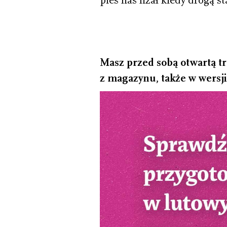
pies nas lizał kiedy drogą st
Masz przed sobą otwartą tr
z magazynu, także w wersji 