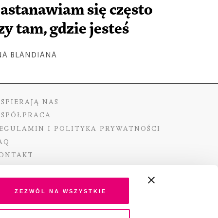
astanawiam się często
zy tam, gdzie jesteś
NA BLANDIANA
SPIERAJĄ NAS
SPÓŁPRACA
EGULAMIN I POLITYKA PRYWATNOŚCI
AQ
ONTAKT
Zezwól na wszystkie
ano ze środków Ministra Kultury i Dziedzictwa