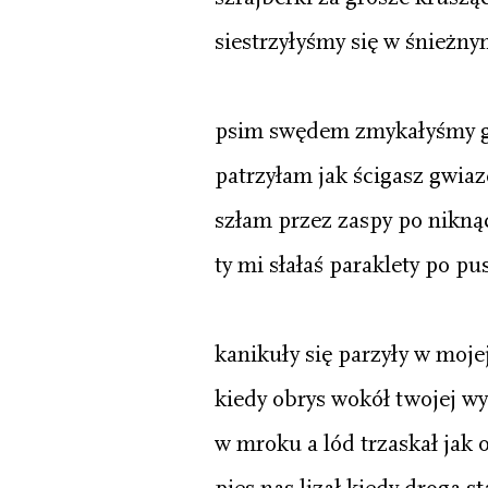
siestrzyłyśmy się w śnieżn
psim swędem zmykałyśmy g
patrzyłam jak ścigasz gwiaz
szłam przez zaspy po nikną
ty mi słałaś paraklety po p
kanikuły się parzyły w moje
kiedy obrys wokół twojej w
w mroku a lód trzaskał jak 