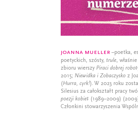
Joanna Mueller
–poetka, es
poetyckich, szósty,
trule
, właśnie
zbioru wierszy
Piraci dobrej robot
2015;
Niewidka i Zobaczysko
z Jo
(
Hurra, cyrk!
). W 2023 roku zost
Silesius za całokształt pracy tw
poezji kobiet
(1989–2009) (2009
Członkini stowarzyszenia Wspól