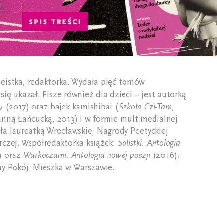
eistka, redaktorka. Wydała pięć tomów
 się ukazał. Pisze również dla dzieci – jest autorką
y
(2017) oraz bajek kamishibai (
Szkoła Czi-Tam
,
anną Łańcucką, 2013) i w formie multimedialnej
ała laureatką Wrocławskiej Nagrody Poetyckiej
órczej. Współredaktorka książek:
Solistki. Antologia
) oraz
Warkoczami. Antologia nowej poezji
(2016).
ny Pokój. Mieszka w Warszawie.