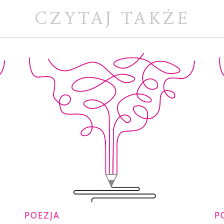
CZYTAJ TAKŻE
POEZJA
P