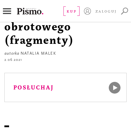
POEZJA
Koniec roku
KUP
ZALOGUJ
obrotowego
(fragmenty)
autorka
NATALIA MALEK
2.06.2021
POSŁUCHAJ