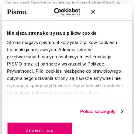
Gdynia 2018. Współtworzy grupę twórczą kobiet Wspólny
Pokój. Mieszka w Warszawie.
Niniejsza strona korzysta z plików cookie
Strona magazynpismo.pl korzysta z plików cookies i
CZYTAJ TAKŻE
technologii pokrewnych. Administratorem
przetwarzanych danych osobowych jest Fundacja
PISMO oraz jej partnerzy wskazani w Polityce
Prywatności. Pliki cookies niezbędne do prawidłowego i
optymalnego działania strony są zawsze aktywne i nie
wymagają zgody użytkownika. Pozostałe pliki cookies i
technologie pokrewne są używane w celach:
funkcjonalnych, analitycznych, marketingowych oraz
prezentowania spersonalizowanych treści. Wyrażając
Pokaż szczegóły
dobrowolną zgodę na pliki cookies i technologie
pokrewne, zgadzasz się na przechowywanie informacji
na Twoim urządzeniu końcowym lub dostęp do niego i
Zezwól na