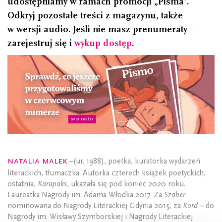
udostępniamy w ramach promocji „Pisma”.
Odkryj pozostałe treści z magazynu, także
w wersji audio. Jeśli nie masz prenumeraty –
zarejestruj się i
wykup dostęp
.
Natalia Malek
–(ur. 1988), poetka, kuratorka wydarzeń
literackich, tłumaczka. Autorka czterech książek poetyckich,
ostatnia,
Karapaks
, ukazała się pod koniec 2020 roku.
Laureatka Nagrody im. Adama Włodka 2017. Za
Szaber
nominowana do Nagrody Literackiej Gdynia 2015, za
Kord
– do
Nagrody im. Wisławy Szymborskiej i Nagrody Literackiej