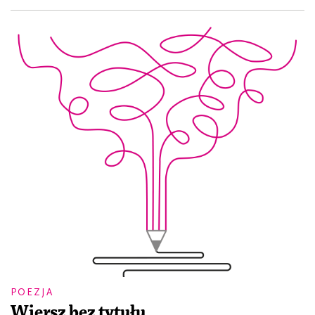
POEZJA
Wiersz bez tytułu