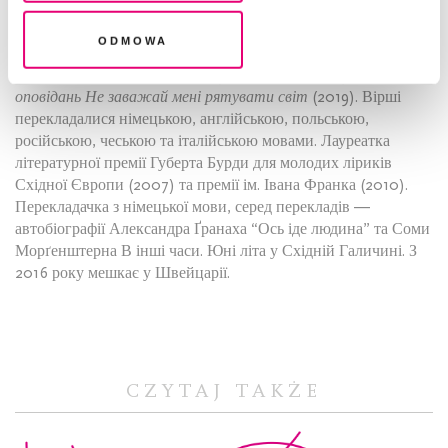
філологічний факультет Івано-Франківського педагогічного
інституту. Авторка збірок віршів та есеїв
Парк на схилі
Odmowa
(1996),
Світло окраїн
(2000),
Спокуса говорити
(2008),
Політ на повітряній кулі
(2015),
Екзофонія
(2019)
та збірки
оповідань Не заважай мені рятувати світ
(2019). Вірші
перекладалися німецькою, англійською, польською,
російською, чеською та італійською мовами. Лауреатка
літературної премії Губерта Бурди для молодих ліриків
Східної Європи (2007) та премії ім. Івана Франка (2010).
Перекладачка з німецької мови, серед перекладів —
автобіографії Александра Ґранаха “Ось іде людина” та Соми
Морґенштерна В інші часи. Юні літа у Східній Галичині. З
2016 року мешкає у Швейцарії.
CZYTAJ TAKŻE