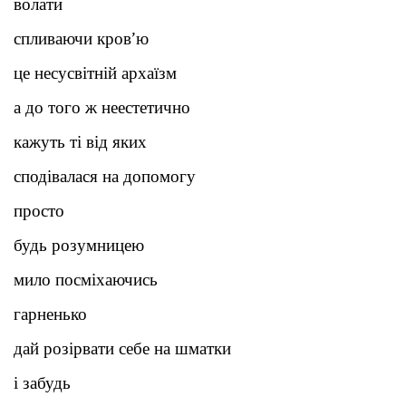
волати
спливаючи кров’ю
це несусвітній архаїзм
а до того ж неестетично
кажуть ті від яких
сподівалася на допомогу
просто
будь розумницею
мило посміхаючись
гарненько
дай розірвати себе на шматки
і забудь