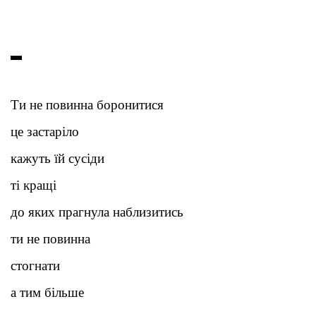
Ти не повинна боронитися
це застаріло
кажуть їй сусіди
ті кращі
до яких прагнула наблизитись
ти не повинна
стогнати
а тим більше