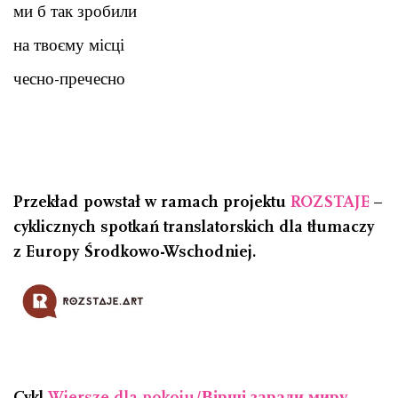
ми б так зробили
на твоєму місці
чесно-пречесно
Przekład powstał w ramach projektu
ROZSTAJE
–
cyklicznych spotkań translatorskich dla tłumaczy
z Europy Środkowo-Wschodniej.
Cykl
Wiersze dla pokoju/Вірші заради миру