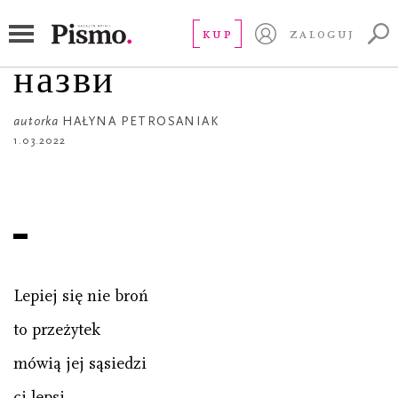
POEZJA
Bez tytułu / без
KUP
ZALOGUJ
назви
autorka
HAŁYNA PETROSANIAK
1.03.2022
Lepiej się nie broń
to przeżytek
mówią jej sąsiedzi
ci lepsi