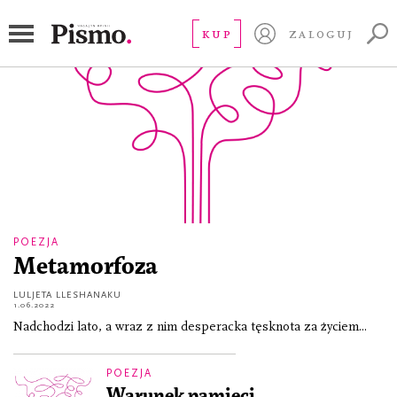
Luljeta Lleshanaku
KUP
ZALOGUJ
POEZJA
Metamorfoza
LULJETA LLESHANAKU
1.06.2022
Nadchodzi lato, a wraz z nim desperacka tęsknota za życiem...
POEZJA
Warunek pamięci