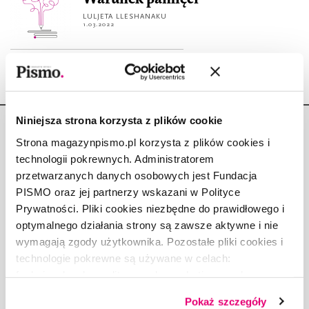
LULJETA LLESHANAKU
1.03.2022
Niniejsza strona korzysta z plików cookie
Strona magazynpismo.pl korzysta z plików cookies i
technologii pokrewnych. Administratorem
przetwarzanych danych osobowych jest Fundacja
Copyright © Fundacja Pismo
PISMO oraz jej partnerzy wskazani w Polityce
Prywatności. Pliki cookies niezbędne do prawidłowego i
optymalnego działania strony są zawsze aktywne i nie
wymagają zgody użytkownika. Pozostałe pliki cookies i
technologie pokrewne są używane w celach:
O „PIŚMIE”
funkcjonalnych, analitycznych, marketingowych oraz
ABOUT PISMO
prezentowania spersonalizowanych treści. Wyrażając
Pokaż szczegóły
FACT-CHECKING W „PIŚMIE”
dobrowolną zgodę na pliki cookies i technologie